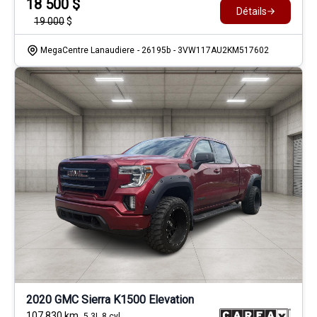
18 500
$
Détails
19 000
$
MegaCentre Lanaudiere
- 26195b
- 3VW117AU2KM517602
2020 GMC Sierra K1500 Elevation
107 830
km
5.3L 8 cyl