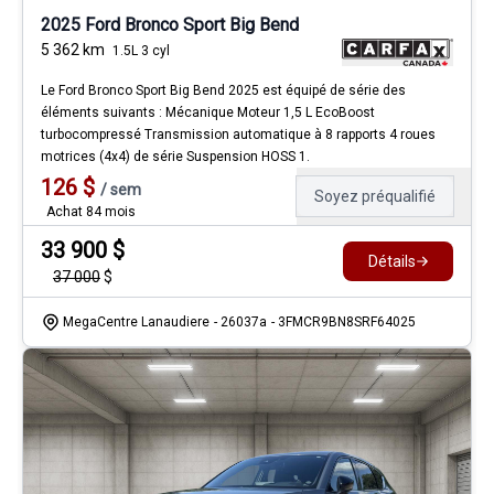
2025 Ford Bronco Sport Big Bend
5 362
km
1.5L 3 cyl
Le Ford Bronco Sport Big Bend 2025 est équipé de série des
éléments suivants : Mécanique Moteur 1,5 L EcoBoost
turbocompressé Transmission automatique à 8 rapports 4 roues
motrices (4x4) de série Suspension HOSS 1.
126
$
/
sem
Soyez préqualifié
Achat 84 mois
33 900
$
Détails
37 000
$
MegaCentre Lanaudiere
- 26037a
- 3FMCR9BN8SRF64025