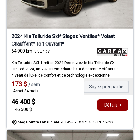
2024 Kia Telluride Sxl* Sieges Ventiles* Volant
Chauffant* Toit Ouvrant*
64 900
km
3.8L 4 cyl
Kia Telluride SXL Limited 2024 Découvrez le Kia Telluride SXL
Limited 2024, un VUS intermédiaire haut de gamme offrant un
niveau de luxe, de confort et de technologie exceptionnel.
173
$
/
sem
Soyez préqualifié
Achat 84 mois
46 400
$
Détails
46 500
$
MegaCentre Lanaudiere
- u1956
- 5XYP5DGC6RG457295