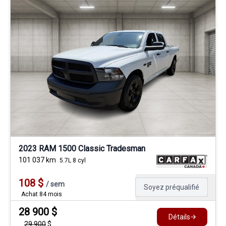
2023 RAM 1500 Classic Tradesman
101 037
km
5.7L 8 cyl
108
$
/
sem
Soyez préqualifié
Achat 84 mois
28 900
$
Détails
29 900
$