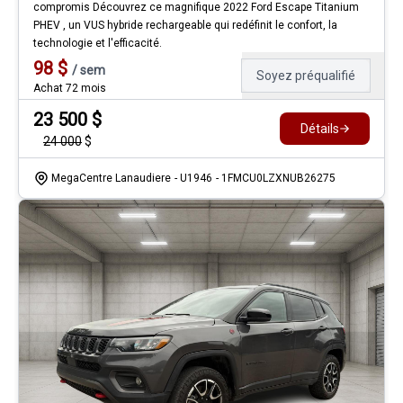
compromis Découvrez ce magnifique 2022 Ford Escape Titanium
PHEV , un VUS hybride rechargeable qui redéfinit le confort, la
technologie et l'efficacité.
98
$
/
sem
Soyez préqualifié
Achat 72 mois
23 500
$
Détails
24 000
$
MegaCentre Lanaudiere
- U1946
- 1FMCU0LZXNUB26275