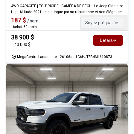
4WD CAPACITÉ | TOIT RIGIDE | CAMÉRA DE RECUL Le Jeep Gladiator
High Altitude 2021 se distingue par sa robustesse et son élégance.
187
$
/
sem
Soyez préqualifié
Achat 60 mois
38 900
$
Détails
40 000
$
MegaCentre Lanaudiere
- 26106a
- 1C6HJTFG4ML610873