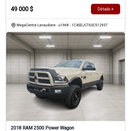
49 000
$
Détails
MegaCentre Lanaudiere
- u1968
- 1C4SDJCT6SC512937
2018 RAM 2500 Power Wagon