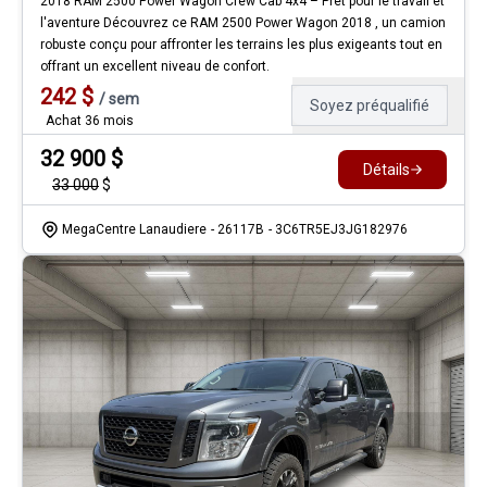
2018 RAM 2500 Power Wagon Crew Cab 4x4 – Prêt pour le travail et
l'aventure Découvrez ce RAM 2500 Power Wagon 2018 , un camion
robuste conçu pour affronter les terrains les plus exigeants tout en
offrant un excellent niveau de confort.
242
$
/
sem
Soyez préqualifié
Achat 36 mois
32 900
$
Détails
33 000
$
MegaCentre Lanaudiere
- 26117B
- 3C6TR5EJ3JG182976