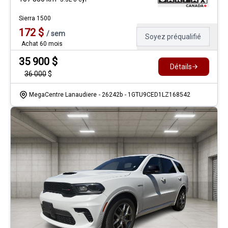
Sierra 1500
172
$
/
sem
Soyez préqualifié
Achat 60 mois
35 900
$
Détails
36 000
$
MegaCentre Lanaudiere
- 26242b
- 1GTU9CED1LZ168542