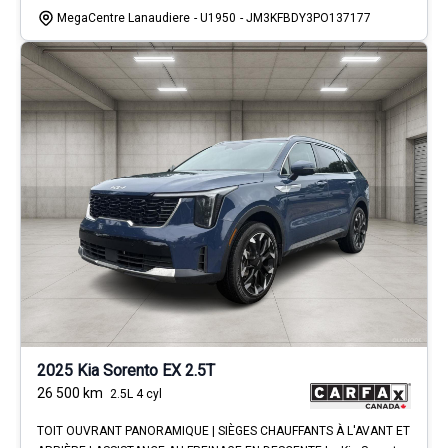
MegaCentre Lanaudiere
- U1950
- JM3KFBDY3PO137177
2025 Kia Sorento EX 2.5T
26 500
km
2.5L 4 cyl
TOIT OUVRANT PANORAMIQUE | SIÈGES CHAUFFANTS À L'AVANT ET