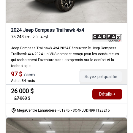
2024 Jeep Compass Trailhawk 4x4
75 243
km
2.0L 4 cyl
Jeep Compass Trailhawk 4x4 2024 Découvrez le Jeep Compass
Trailhawk 4x4 2024, un VUS compact conçu pour les conducteurs
qui recherchent l'aventure sans compromis sur le confort et la
technologie.
97
$
/
sem
Soyez préqualifié
Achat 84 mois
26 000
$
Détails
27 000
$
MegaCentre Lanaudiere
- u1945
- 3C4NJDDN9RT123215