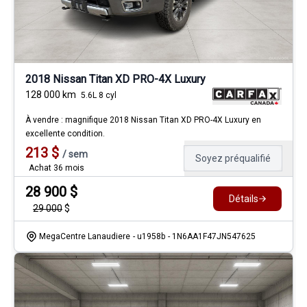
2018 Nissan Titan XD PRO-4X Luxury
128 000
km
5.6L 8 cyl
À vendre : magnifique 2018 Nissan Titan XD PRO-4X Luxury en
excellente condition.
213
$
/
sem
Soyez préqualifié
Achat 36 mois
28 900
$
Détails
29 000
$
MegaCentre Lanaudiere
- u1958b
- 1N6AA1F47JN547625