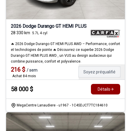
2026 Dodge Durango GT HEMI PLUS
28 330
km
5.7L 4 cyl
🔥 2026 Dodge Durango GT HEMI PLUS AWD – Performance, confort
et technologies de pointe 🔥 Découvrez ce superbe 2026 Dodge
Durango GT HEMI PLUS AWD , un VUS au design audacieux qui
combine puissance, confort et polyvalence.
216
$
/
sem
Soyez préqualifié
Achat 84 mois
58 000
$
Détails
MegaCentre Lanaudiere
- u1967
- 1C4SDJCT7TC184610