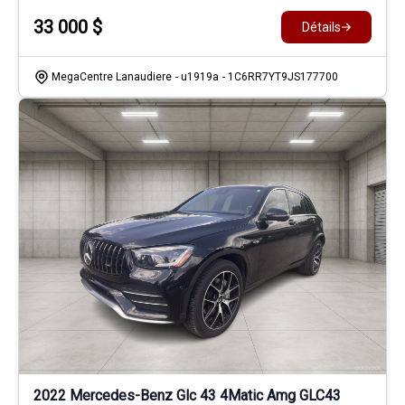
33 000
$
Détails
MegaCentre Lanaudiere
- u1919a
- 1C6RR7YT9JS177700
2022 Mercedes-Benz Glc 43 4Matic Amg GLC43