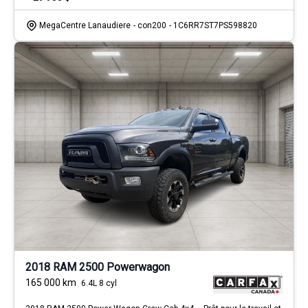
MegaCentre Lanaudiere
- con200
- 1C6RR7ST7PS598820
2018 RAM 2500 Powerwagon
165 000
km
6.4L 8 cyl