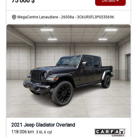
75 000
$
Détails
MegaCentre Lanaudiere
- 26058a
- 3C6UR5FL3PG535696
2021 Jeep Gladiator Overland
118 006
km
3.6L 6 cyl