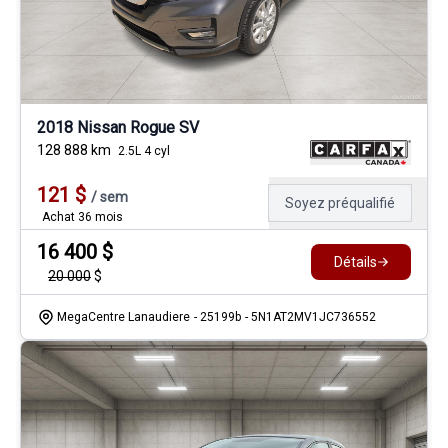
2018 Nissan Rogue SV
128 888
km
2.5L 4 cyl
121
$
/
sem
Soyez préqualifié
Achat 36 mois
16 400
$
Détails
20 000
$
MegaCentre Lanaudiere
- 25199b
- 5N1AT2MV1JC736552