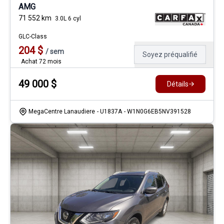
AMG
71 552
km
3.0L 6 cyl
GLC-Class
204
$
/
sem
Soyez préqualifié
Achat 72 mois
49 000
$
Détails
MegaCentre Lanaudiere
- U1837A
- W1N0G6EB5NV391528