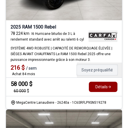
2025 RAM 1500 Rebel
78 224
km
I6 Hurricane biturbo de 3 L à
rendement standard avec arrêt au ralenti 6 cyl
SYSTÈME 4WD ROBUSTE | CAPACITÉ DE REMORQUAGE ÉLEVÉE |
SIÈGES AVANT CHAUFFANTS Le RAM 1500 Rebel 2025 offre une
puissance impressionnante grâce à son moteur 3.
216
$
/
sem
Soyez préqualifié
Achat 84 mois
58 000
$
Détails
60 000
$
MegaCentre Lanaudiere
- 26240a
- 1C6SRFLP9SN519278