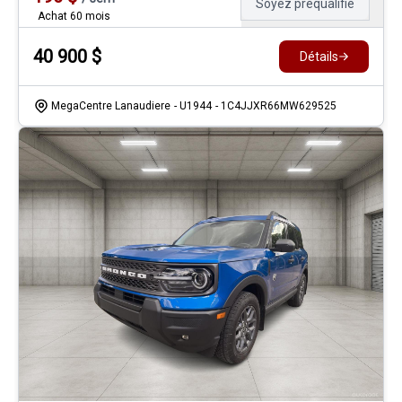
Soyez préqualifié
Achat 60 mois
40 900
$
Détails
MegaCentre Lanaudiere
- U1944
- 1C4JJXR66MW629525