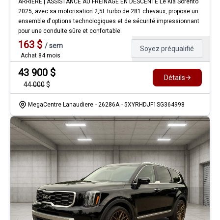
ARRIÈRE | ASSISTANCE AU FREINAGE EN DESCENTE Le Kia Sorento
2025, avec sa motorisation 2,5L turbo de 281 chevaux, propose un
ensemble d'options technologiques et de sécurité impressionnant
pour une conduite sûre et confortable.
163
$
/
sem
Soyez préqualifié
Achat 84 mois
43 900
$
Détails
44 000
$
MegaCentre Lanaudiere
- 26286A
- 5XYRHDJF1SG364998