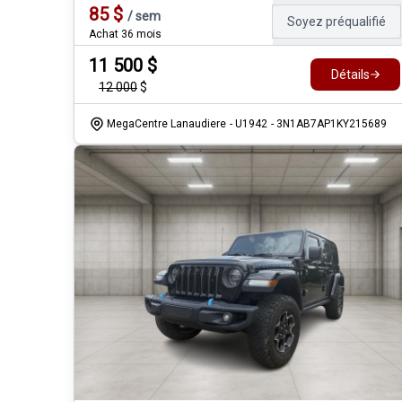
85
$
/
sem
Soyez préqualifié
Achat 36 mois
11 500
$
Détails
12 000
$
MegaCentre Lanaudiere
- U1942
- 3N1AB7AP1KY215689