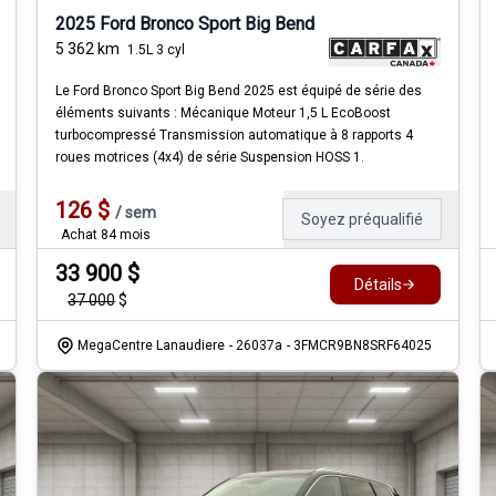
2025 Ford Bronco Sport Big Bend
5 362
km
1.5L 3 cyl
Le Ford Bronco Sport Big Bend 2025 est équipé de série des
éléments suivants : Mécanique Moteur 1,5 L EcoBoost
turbocompressé Transmission automatique à 8 rapports 4
roues motrices (4x4) de série Suspension HOSS 1.
126
$
/
sem
Soyez préqualifié
Achat 84 mois
33 900
$
Détails
37 000
$
MegaCentre Lanaudiere
- 26037a
- 3FMCR9BN8SRF64025