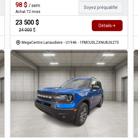
98
$
/
sem
Soyez préqualifié
Achat 72 mois
23 500
$
Détails
24 000
$
MegaCentre Lanaudiere
- U1946
- 1FMCU0LZXNUB26275