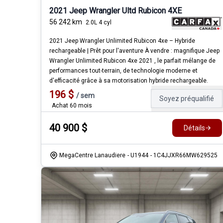
2021 Jeep Wrangler Ultd Rubicon 4XE
56 242
km
2.0L 4 cyl
2021 Jeep Wrangler Unlimited Rubicon 4xe – Hybride
rechargeable | Prêt pour l'aventure À vendre : magnifique Jeep
Wrangler Unlimited Rubicon 4xe 2021 , le parfait mélange de
performances tout-terrain, de technologie moderne et
d'efficacité grâce à sa motorisation hybride rechargeable.
196
$
/
sem
Soyez préqualifié
Achat 60 mois
40 900
$
Détails
MegaCentre Lanaudiere
- U1944
- 1C4JJXR66MW629525