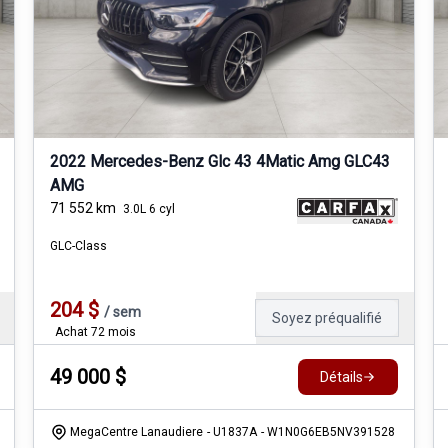
2022 Mercedes-Benz Glc 43 4Matic Amg GLC43
AMG
71 552
km
3.0L 6 cyl
GLC-Class
204
$
/
sem
Soyez préqualifié
Achat 72 mois
49 000
$
Détails
MegaCentre Lanaudiere
- U1837A
- W1N0G6EB5NV391528