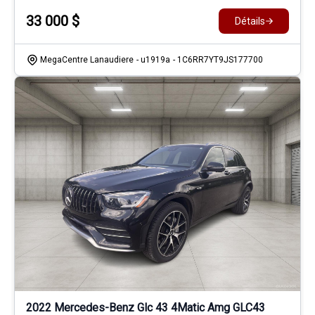
33 000
$
Détails
MegaCentre Lanaudiere
- u1919a
- 1C6RR7YT9JS177700
2022 Mercedes-Benz Glc 43 4Matic Amg GLC43