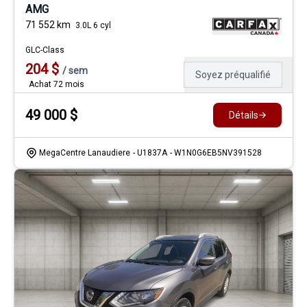
AMG
71 552
km
3.0L 6 cyl
GLC-Class
204
$
/
sem
Soyez préqualifié
Achat 72 mois
49 000
$
Détails
MegaCentre Lanaudiere
- U1837A
- W1N0G6EB5NV391528