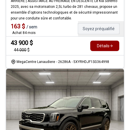
ARRIÈRE | ASSISTANCE AU FREINAGE EN DESCENTE Le Kia Sorento
2025, avec sa motorisation 2,5L turbo de 281 chevaux, propose un
ensemble d'options technologiques et de sécurité impressionnant
pour une conduite sûre et confortable.
163
$
/
sem
Soyez préqualifié
Achat 84 mois
43 900
$
Détails
44 000
$
MegaCentre Lanaudiere
- 26286A
- 5XYRHDJF1SG364998