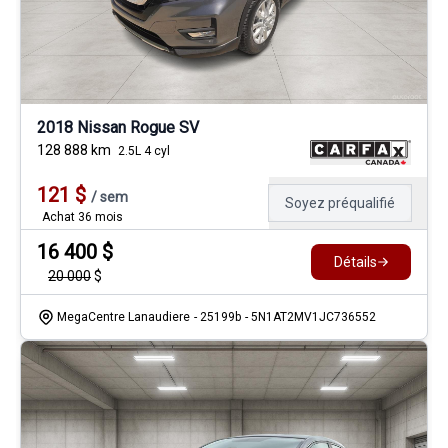
2018 Nissan Rogue SV
128 888
km
2.5L 4 cyl
121
$
/
sem
Soyez préqualifié
Achat 36 mois
16 400
$
Détails
20 000
$
MegaCentre Lanaudiere
- 25199b
- 5N1AT2MV1JC736552