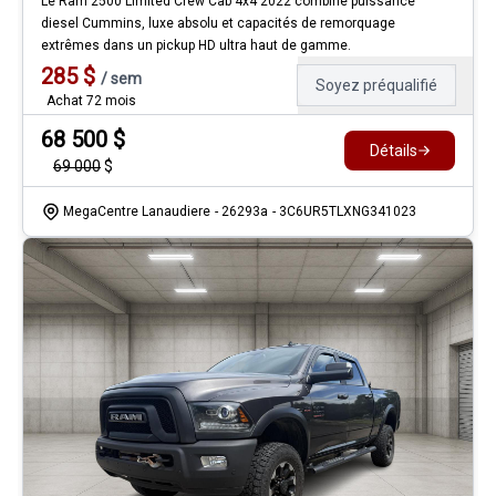
Le Ram 2500 Limited Crew Cab 4x4 2022 combine puissance
diesel Cummins, luxe absolu et capacités de remorquage
extrêmes dans un pickup HD ultra haut de gamme.
285
$
/
sem
Soyez préqualifié
Achat 72 mois
68 500
$
Détails
69 000
$
MegaCentre Lanaudiere
- 26293a
- 3C6UR5TLXNG341023