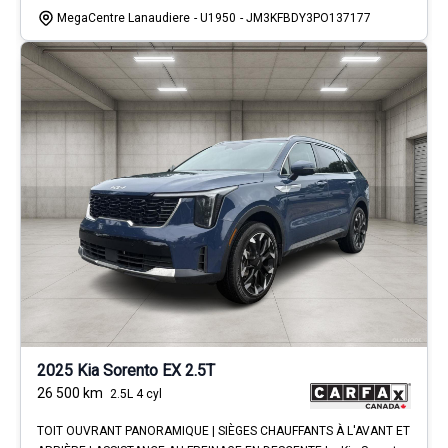
MegaCentre Lanaudiere
- U1950
- JM3KFBDY3PO137177
2025 Kia Sorento EX 2.5T
26 500
km
2.5L 4 cyl
TOIT OUVRANT PANORAMIQUE | SIÈGES CHAUFFANTS À L'AVANT ET