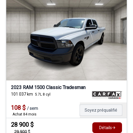
2023 RAM 1500 Classic Tradesman
101 037
km
5.7L 8 cyl
108
$
/
sem
Soyez préqualifié
Achat 84 mois
28 900
$
Détails
29 900
$