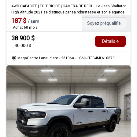
4WD CAPACITÉ | TOIT RIGIDE | CAMÉRA DE RECUL Le Jeep Gladiator
High Altitude 2021 se distingue par sa robustesse et son élégance.
187
$
/
sem
Soyez préqualifié
Achat 60 mois
38 900
$
Détails
40 000
$
MegaCentre Lanaudiere
- 26106a
- 1C6HJTFG4ML610873