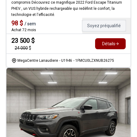
compromis Découvrez ce magnifique 2022 Ford Escape Titanium
PHEV , un VUS hybride rechargeable qui redéfinit le confort, la
technologie et l'efficacité.
98
$
/
sem
Soyez préqualifié
Achat 72 mois
23 500
$
Détails
24 000
$
MegaCentre Lanaudiere
- U1946
- 1FMCU0LZXNUB26275