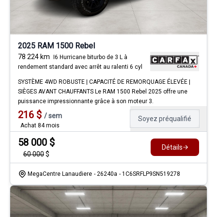
2025 RAM 1500 Rebel
78 224
km
I6 Hurricane biturbo de 3 L à
rendement standard avec arrêt au ralenti 6 cyl
SYSTÈME 4WD ROBUSTE | CAPACITÉ DE REMORQUAGE ÉLEVÉE |
SIÈGES AVANT CHAUFFANTS Le RAM 1500 Rebel 2025 offre une
puissance impressionnante grâce à son moteur 3.
216
$
/
sem
Soyez préqualifié
Achat 84 mois
58 000
$
Détails
60 000
$
MegaCentre Lanaudiere
- 26240a
- 1C6SRFLP9SN519278