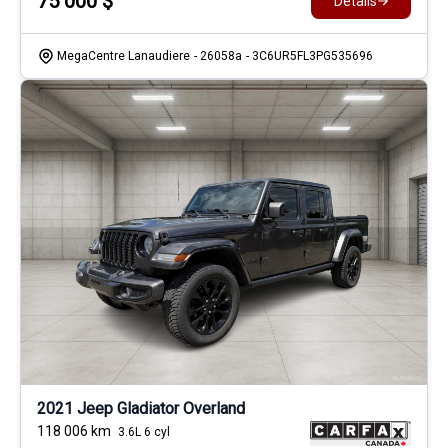
75 000
$
Détails
MegaCentre Lanaudiere
- 26058a
- 3C6UR5FL3PG535696
2021 Jeep Gladiator Overland
118 006
km
3.6L 6 cyl