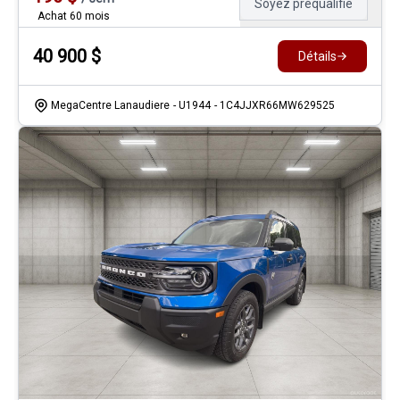
Soyez préqualifié
Achat 60 mois
40 900
$
Détails
MegaCentre Lanaudiere
- U1944
- 1C4JJXR66MW629525