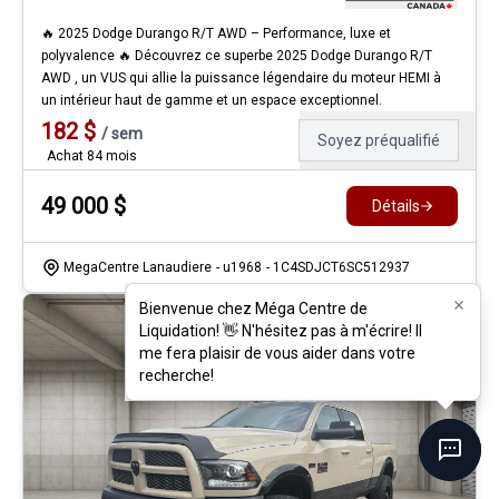
🔥 2025 Dodge Durango R/T AWD – Performance, luxe et
polyvalence 🔥 Découvrez ce superbe 2025 Dodge Durango R/T
AWD , un VUS qui allie la puissance légendaire du moteur HEMI à
un intérieur haut de gamme et un espace exceptionnel.
182
$
/
sem
Soyez préqualifié
Achat 84 mois
49 000
$
Détails
MegaCentre Lanaudiere
- u1968
- 1C4SDJCT6SC512937
Bienvenue chez Méga Centre de
Bienvenue chez Méga Centre de
Liquidation! 👋 N'hésitez pas à m'écrire! Il
Liquidation! 👋 N'hésitez pas à m'écrire! Il
me fera plaisir de vous aider dans votre
me fera plaisir de vous aider dans votre
recherche!
recherche!