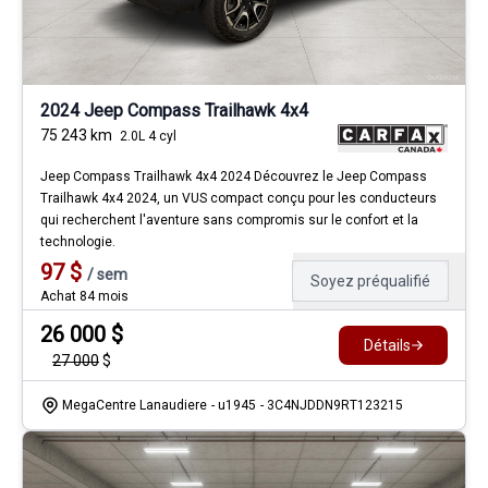
2024 Jeep Compass Trailhawk 4x4
75 243
km
2.0L 4 cyl
Jeep Compass Trailhawk 4x4 2024 Découvrez le Jeep Compass
Trailhawk 4x4 2024, un VUS compact conçu pour les conducteurs
qui recherchent l'aventure sans compromis sur le confort et la
technologie.
97
$
/
sem
Soyez préqualifié
Achat 84 mois
26 000
$
Détails
27 000
$
MegaCentre Lanaudiere
- u1945
- 3C4NJDDN9RT123215