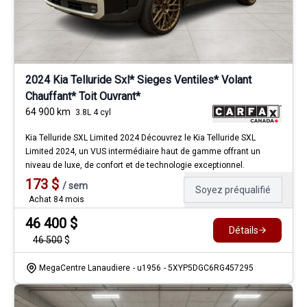
2024 Kia Telluride Sxl* Sieges Ventiles* Volant
Chauffant* Toit Ouvrant*
64 900
km
3.8L 4 cyl
Kia Telluride SXL Limited 2024 Découvrez le Kia Telluride SXL
Limited 2024, un VUS intermédiaire haut de gamme offrant un
niveau de luxe, de confort et de technologie exceptionnel.
173
$
/
sem
Soyez préqualifié
Achat 84 mois
46 400
$
Détails
46 500
$
MegaCentre Lanaudiere
- u1956
- 5XYP5DGC6RG457295