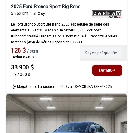
2025 Ford Bronco Sport Big Bend
5 362
km
1.5L 3 cyl
Le Ford Bronco Sport Big Bend 2025 est équipé de série des
éléments suivants : Mécanique Moteur 1,5 L EcoBoost
turbocompressé Transmission automatique à 8 rapports 4 roues
motrices (4x4) de série Suspension HOSS 1.
126
$
/
sem
Soyez préqualifié
Achat 84 mois
33 900
$
Détails
37 000
$
MegaCentre Lanaudiere
- 26037a
- 3FMCR9BN8SRF64025