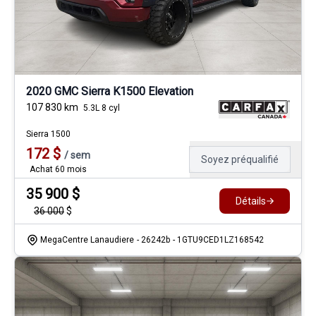
2020 GMC Sierra K1500 Elevation
107 830
km
5.3L 8 cyl
Sierra 1500
172
$
/
sem
Soyez préqualifié
Achat 60 mois
35 900
$
Détails
36 000
$
MegaCentre Lanaudiere
- 26242b
- 1GTU9CED1LZ168542