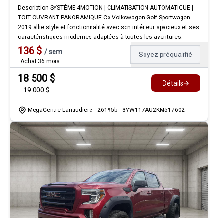
Description SYSTÈME 4MOTION | CLIMATISATION AUTOMATIQUE |
TOIT OUVRANT PANORAMIQUE Ce Volkswagen Golf Sportwagen
2019 allie style et fonctionnalité avec son intérieur spacieux et ses
caractéristiques modernes adaptées à toutes les aventures.
136
$
/
sem
Soyez préqualifié
Achat 36 mois
18 500
$
Détails
19 000
$
MegaCentre Lanaudiere
- 26195b
- 3VW117AU2KM517602