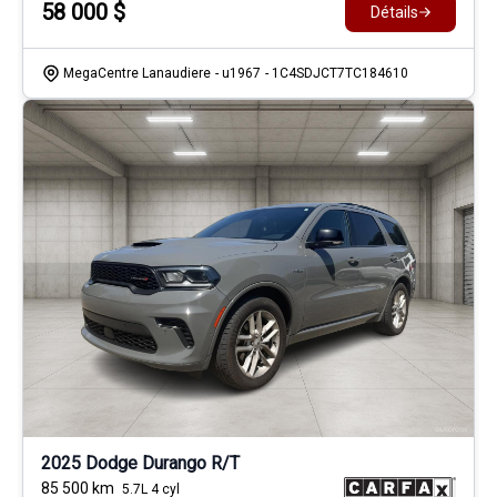
58 000
$
Détails
MegaCentre Lanaudiere
- u1967
- 1C4SDJCT7TC184610
2025 Dodge Durango R/T
85 500
km
5.7L 4 cyl