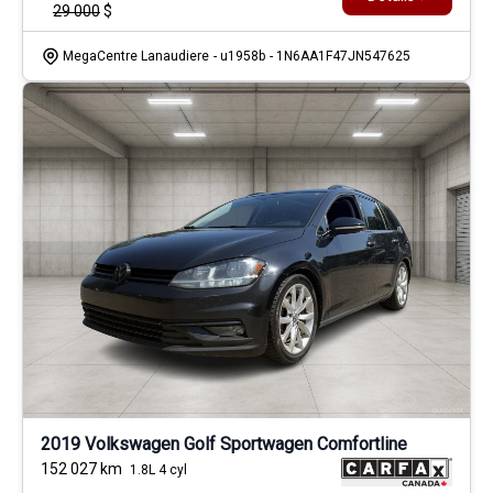
29 000
$
MegaCentre Lanaudiere
- u1958b
- 1N6AA1F47JN547625
2019 Volkswagen Golf Sportwagen Comfortline
152 027
km
1.8L 4 cyl