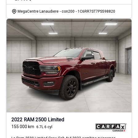
MegaCentre Lanaudiere
- con200
- 1C6RR7ST7PS598820
2022 RAM 2500 Limited
155 000
km
6.7L 6 cyl