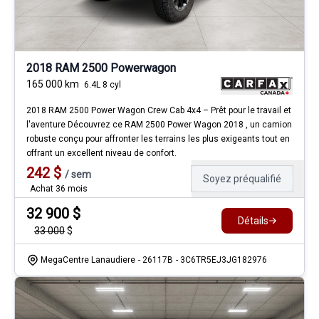
2018 RAM 2500 Powerwagon
165 000
km
6.4L 8 cyl
2018 RAM 2500 Power Wagon Crew Cab 4x4 – Prêt pour le travail et
l'aventure Découvrez ce RAM 2500 Power Wagon 2018 , un camion
robuste conçu pour affronter les terrains les plus exigeants tout en
offrant un excellent niveau de confort.
242
$
/
sem
Soyez préqualifié
Achat 36 mois
32 900
$
Détails
33 000
$
MegaCentre Lanaudiere
- 26117B
- 3C6TR5EJ3JG182976