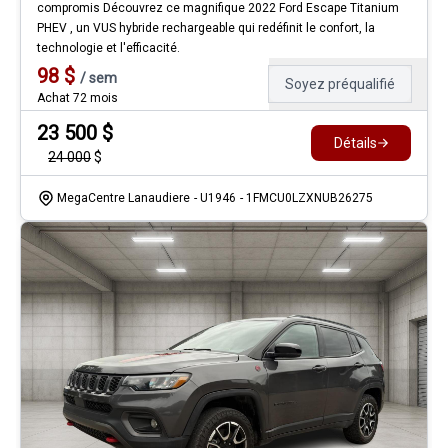
compromis Découvrez ce magnifique 2022 Ford Escape Titanium
PHEV , un VUS hybride rechargeable qui redéfinit le confort, la
technologie et l'efficacité.
98
$
/
sem
Soyez préqualifié
Achat 72 mois
23 500
$
Détails
24 000
$
MegaCentre Lanaudiere
- U1946
- 1FMCU0LZXNUB26275