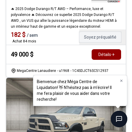
🔥 2025 Dodge Durango R/T AWD – Performance, luxe et
polyvalence 🔥 Découvrez ce superbe 2025 Dodge Durango R/T
AWD , un VUS qui allie la puissance légendaire du moteur HEMI à
un intérieur haut de gamme et un espace exceptionnel.
182
$
/
sem
Soyez préqualifié
Achat 84 mois
49 000
$
Détails
MegaCentre Lanaudiere
- u1968
- 1C4SDJCT6SC512937
Bienvenue chez Méga Centre de
Bienvenue chez Méga Centre de
Liquidation! 👋 N'hésitez pas à m'écrire! Il
Liquidation! 👋 N'hésitez pas à m'écrire! Il
me fera plaisir de vous aider dans votre
me fera plaisir de vous aider dans votre
recherche!
recherche!