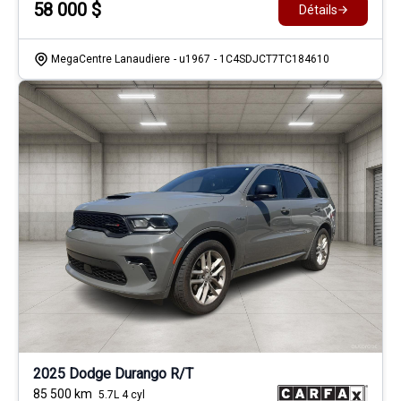
58 000
$
Détails
MegaCentre Lanaudiere
- u1967
- 1C4SDJCT7TC184610
2025 Dodge Durango R/T
85 500
km
5.7L 4 cyl