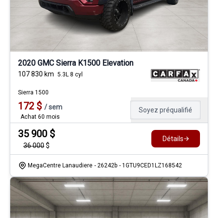
2020 GMC Sierra K1500 Elevation
107 830
km
5.3L 8 cyl
Sierra 1500
172
$
/
sem
Soyez préqualifié
Achat 60 mois
35 900
$
Détails
36 000
$
MegaCentre Lanaudiere
- 26242b
- 1GTU9CED1LZ168542