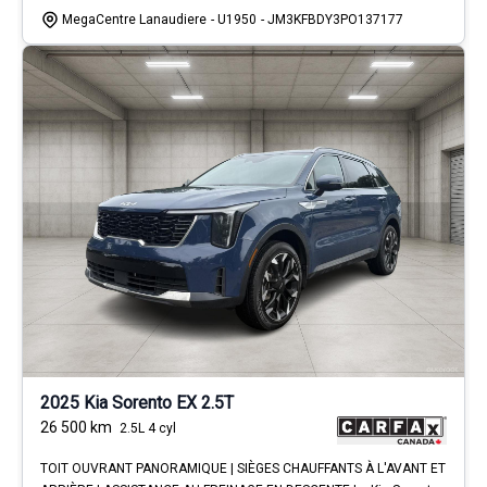
MegaCentre Lanaudiere
- U1950
- JM3KFBDY3PO137177
2025 Kia Sorento EX 2.5T
26 500
km
2.5L 4 cyl
TOIT OUVRANT PANORAMIQUE | SIÈGES CHAUFFANTS À L'AVANT ET