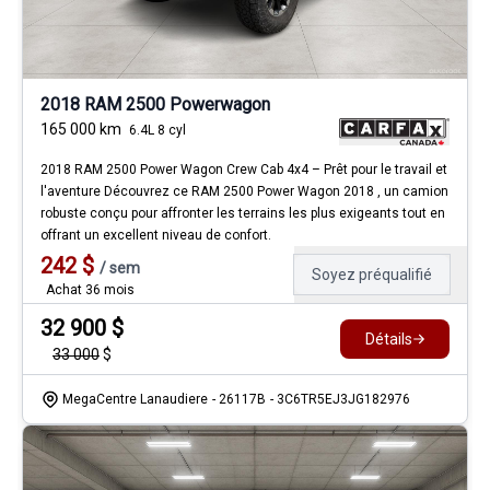
2018 RAM 2500 Powerwagon
165 000
km
6.4L 8 cyl
2018 RAM 2500 Power Wagon Crew Cab 4x4 – Prêt pour le travail et
l'aventure Découvrez ce RAM 2500 Power Wagon 2018 , un camion
robuste conçu pour affronter les terrains les plus exigeants tout en
offrant un excellent niveau de confort.
242
$
/
sem
Soyez préqualifié
Achat 36 mois
32 900
$
Détails
33 000
$
MegaCentre Lanaudiere
- 26117B
- 3C6TR5EJ3JG182976