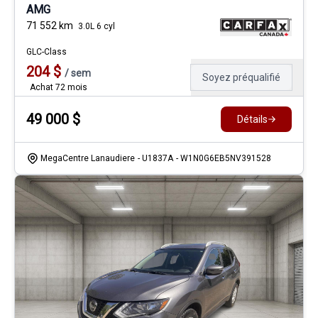
AMG
71 552
km
3.0L 6 cyl
GLC-Class
204
$
/
sem
Soyez préqualifié
Achat 72 mois
49 000
$
Détails
MegaCentre Lanaudiere
- U1837A
- W1N0G6EB5NV391528