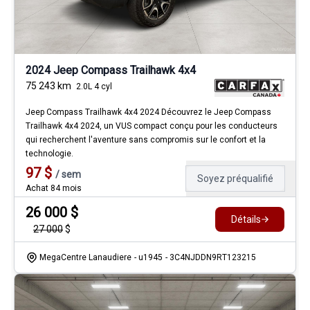
2024 Jeep Compass Trailhawk 4x4
75 243
km
2.0L 4 cyl
Jeep Compass Trailhawk 4x4 2024 Découvrez le Jeep Compass
Trailhawk 4x4 2024, un VUS compact conçu pour les conducteurs
qui recherchent l'aventure sans compromis sur le confort et la
technologie.
97
$
/
sem
Soyez préqualifié
Achat 84 mois
26 000
$
Détails
27 000
$
MegaCentre Lanaudiere
- u1945
- 3C4NJDDN9RT123215