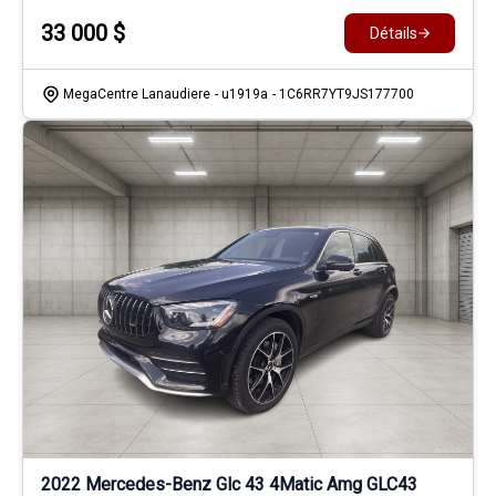
33 000
$
Détails
MegaCentre Lanaudiere
- u1919a
- 1C6RR7YT9JS177700
2022 Mercedes-Benz Glc 43 4Matic Amg GLC43