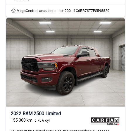
MegaCentre Lanaudiere
- con200
- 1C6RR7ST7PS598820
2022 RAM 2500 Limited
155 000
km
6.7L 6 cyl