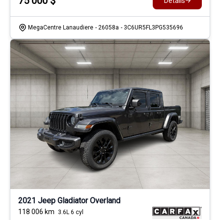
75 000
$
Détails
MegaCentre Lanaudiere
- 26058a
- 3C6UR5FL3PG535696
2021 Jeep Gladiator Overland
118 006
km
3.6L 6 cyl