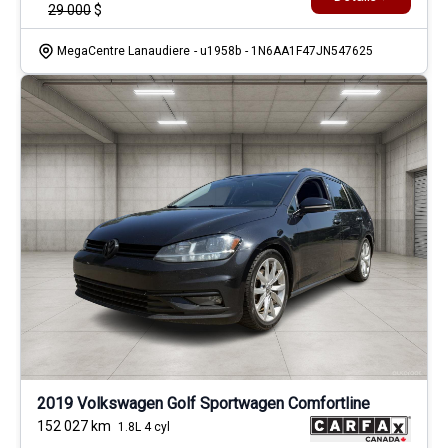
29 000
$
MegaCentre Lanaudiere
- u1958b
- 1N6AA1F47JN547625
2019 Volkswagen Golf Sportwagen Comfortline
152 027
km
1.8L 4 cyl