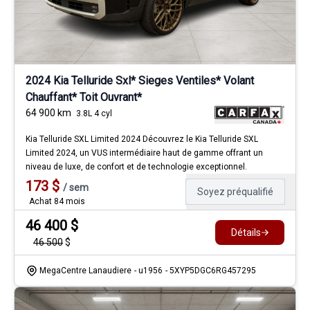
2024 Kia Telluride Sxl* Sieges Ventiles* Volant
Chauffant* Toit Ouvrant*
64 900
km
3.8L 4 cyl
Kia Telluride SXL Limited 2024 Découvrez le Kia Telluride SXL
Limited 2024, un VUS intermédiaire haut de gamme offrant un
niveau de luxe, de confort et de technologie exceptionnel.
173
$
/
sem
Soyez préqualifié
Achat 84 mois
46 400
$
Détails
46 500
$
MegaCentre Lanaudiere
- u1956
- 5XYP5DGC6RG457295