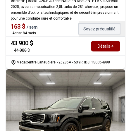
ARRIÈRE | ASSISTANCE AU FREINAGE EN DESCENTE Le Kia Sorento
2025, avec sa motorisation 2,5L turbo de 281 chevaux, propose un
ensemble d'options technologiques et de sécurité impressionnant
pour une conduite sûre et confortable.
163
$
/
sem
Soyez préqualifié
Achat 84 mois
43 900
$
Détails
44 000
$
MegaCentre Lanaudiere
- 26286A
- 5XYRHDJF1SG364998