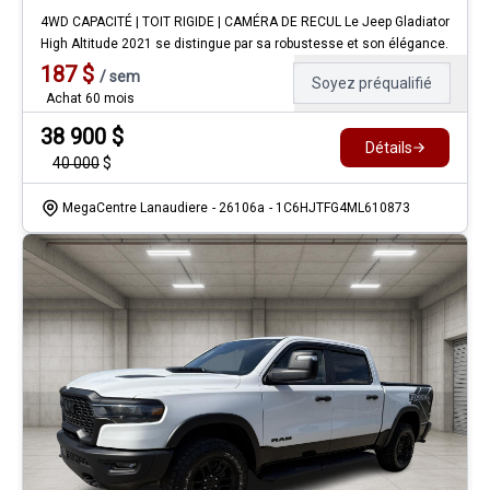
4WD CAPACITÉ | TOIT RIGIDE | CAMÉRA DE RECUL Le Jeep Gladiator
High Altitude 2021 se distingue par sa robustesse et son élégance.
187
$
/
sem
Soyez préqualifié
Achat 60 mois
38 900
$
Détails
40 000
$
MegaCentre Lanaudiere
- 26106a
- 1C6HJTFG4ML610873