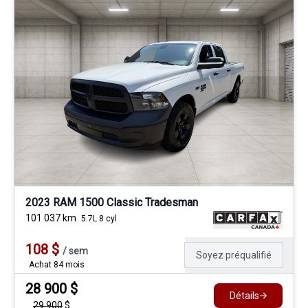
2023 RAM 1500 Classic Tradesman
101 037
km
5.7L 8 cyl
108
$
/
sem
Soyez préqualifié
Achat 84 mois
28 900
$
Détails
29 900
$