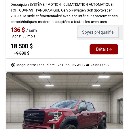
Description SYSTÈME 4MOTION | CLIMATISATION AUTOMATIQUE |
TOIT OUVRANT PANORAMIQUE Ce Volkswagen Golf Sportwagen
2019 allie style et fonctionnalité avec son intérieur spacieux et ses
caractéristiques modernes adaptées à toutes les aventures.
136
$
/
sem
Soyez préqualifié
Achat 36 mois
18 500
$
Détails
19 000
$
MegaCentre Lanaudiere
- 26195b
- 3VW117AU2KM517602