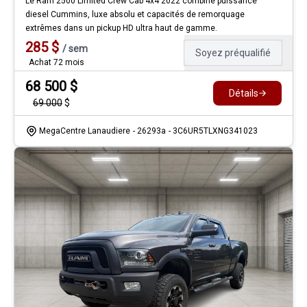
Le Ram 2500 Limited Crew Cab 4x4 2022 combine puissance
diesel Cummins, luxe absolu et capacités de remorquage
extrêmes dans un pickup HD ultra haut de gamme.
285
$
/
sem
Soyez préqualifié
Achat 72 mois
68 500
$
Détails
69 000
$
MegaCentre Lanaudiere
- 26293a
- 3C6UR5TLXNG341023