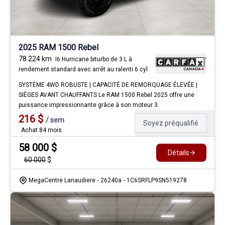
2025 RAM 1500 Rebel
78 224
km
I6 Hurricane biturbo de 3 L à
rendement standard avec arrêt au ralenti 6 cyl
SYSTÈME 4WD ROBUSTE | CAPACITÉ DE REMORQUAGE ÉLEVÉE |
SIÈGES AVANT CHAUFFANTS Le RAM 1500 Rebel 2025 offre une
puissance impressionnante grâce à son moteur 3.
216
$
/
sem
Soyez préqualifié
Achat 84 mois
58 000
$
Détails
60 000
$
MegaCentre Lanaudiere
- 26240a
- 1C6SRFLP9SN519278