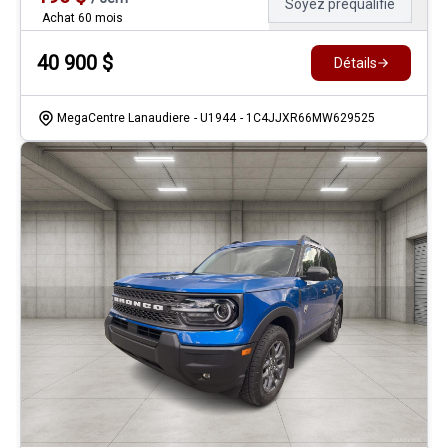
Soyez préqualifié
Achat 60 mois
40 900
$
Détails
MegaCentre Lanaudiere
- U1944
- 1C4JJXR66MW629525