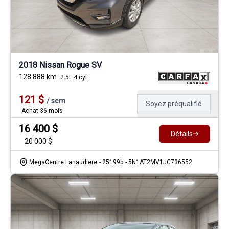
2018 Nissan Rogue SV
128 888
km
2.5L 4 cyl
121
$
/
sem
Soyez préqualifié
Achat 36 mois
16 400
$
Détails
20 000
$
MegaCentre Lanaudiere
- 25199b
- 5N1AT2MV1JC736552