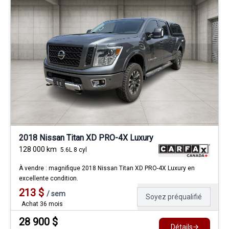
2018 Nissan Titan XD PRO-4X Luxury
128 000
km
5.6L 8 cyl
À vendre : magnifique 2018 Nissan Titan XD PRO-4X Luxury en
excellente condition.
213
$
/
sem
Soyez préqualifié
Achat 36 mois
28 900
$
Détails