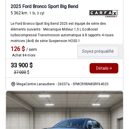
2025 Ford Bronco Sport Big Bend
5 362
km
1.5L 3 cyl
Le Ford Bronco Sport Big Bend 2025 est équipé de série des
éléments suivants : Mécanique Moteur 1,5 L EcoBoost
turbocompressé Transmission automatique à 8 rapports 4 roues
motrices (4x4) de série Suspension HOSS 1.
126
$
/
sem
Soyez préqualifié
Achat 84 mois
33 900
$
Détails
37 000
$
MegaCentre Lanaudiere
- 26037a
- 3FMCR9BN8SRF64025