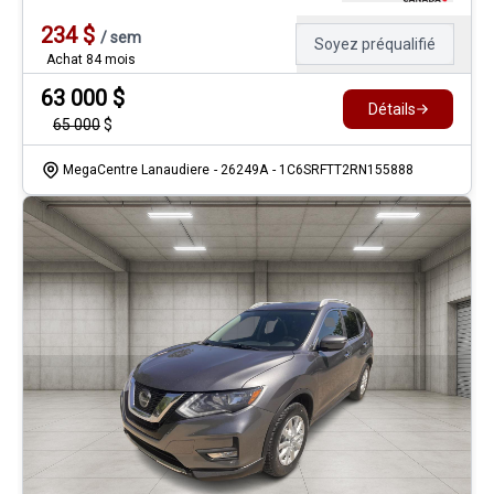
234
$
/
sem
Soyez préqualifié
Achat 84 mois
63 000
$
Détails
65 000
$
MegaCentre Lanaudiere
- 26249A
- 1C6SRFTT2RN155888