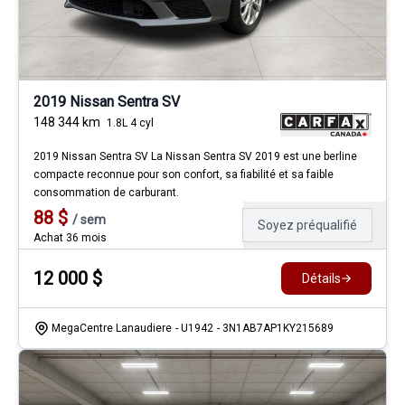
2019 Nissan Sentra SV
148 344
km
1.8L 4 cyl
2019 Nissan Sentra SV La Nissan Sentra SV 2019 est une berline
compacte reconnue pour son confort, sa fiabilité et sa faible
consommation de carburant.
88
$
/
sem
Soyez préqualifié
Achat 36 mois
12 000
$
Détails
MegaCentre Lanaudiere
- U1942
- 3N1AB7AP1KY215689