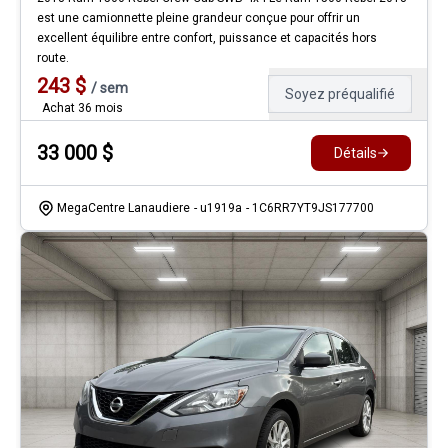
est une camionnette pleine grandeur conçue pour offrir un
excellent équilibre entre confort, puissance et capacités hors
route.
243
$
/
sem
Soyez préqualifié
Achat 36 mois
33 000
$
Détails
MegaCentre Lanaudiere
- u1919a
- 1C6RR7YT9JS177700