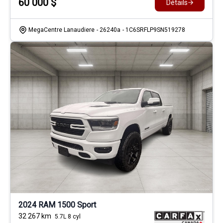
60 000
$
Détails
MegaCentre Lanaudiere
- 26240a
- 1C6SRFLP9SN519278
2024 RAM 1500 Sport
32 267
km
5.7L 8 cyl