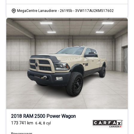
MegaCentre Lanaudiere
- 26195b
- 3VW117AU2KM517602
2018 RAM 2500 Power Wagon
173 741
km
6.4L 8 cyl