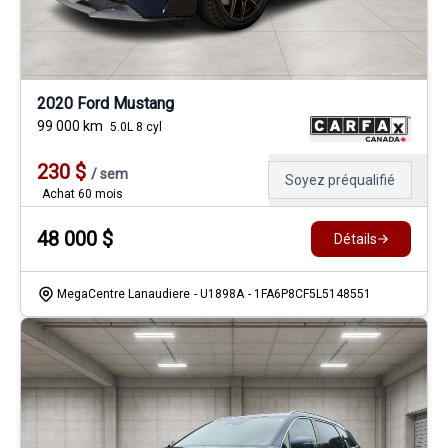
2020 Ford Mustang
99 000
km
5.0L 8 cyl
230
$
/
sem
Soyez préqualifié
Achat 60 mois
48 000
$
Détails
MegaCentre Lanaudiere
- U1898A
- 1FA6P8CF5L5148551