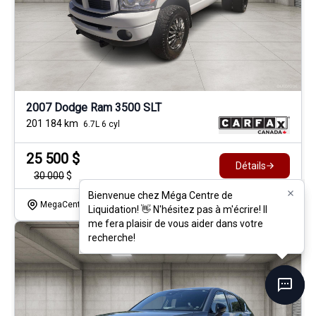
2007 Dodge Ram 3500 SLT
201 184
km
6.7L 6 cyl
25 500
$
Détails
30 000
$
Bienvenue chez Méga Centre de
Bienvenue chez Méga Centre de
MegaCentre Lanaudiere
- 26052a
- 3D7MX46A27G770006
Liquidation! 👋 N'hésitez pas à m'écrire! Il
Liquidation! 👋 N'hésitez pas à m'écrire! Il
me fera plaisir de vous aider dans votre
me fera plaisir de vous aider dans votre
recherche!
recherche!