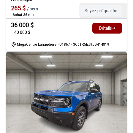
Powerwagon
265
$
/
sem
Soyez préqualifié
Achat 36 mois
36 000
$
Détails
40 000
$
MegaCentre Lanaudiere
- U1867
- 3C6TR5EJ9JG414819