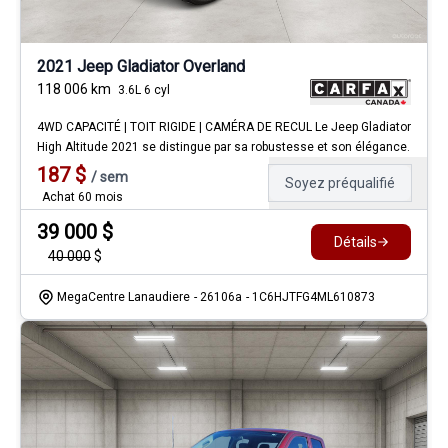
2021 Jeep Gladiator Overland
118 006
km
3.6L 6 cyl
4WD CAPACITÉ | TOIT RIGIDE | CAMÉRA DE RECUL Le Jeep Gladiator
High Altitude 2021 se distingue par sa robustesse et son élégance.
187
$
/
sem
Soyez préqualifié
Achat 60 mois
39 000
$
Détails
40 000
$
MegaCentre Lanaudiere
- 26106a
- 1C6HJTFG4ML610873