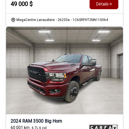
49 000
$
Détails
MegaCentre Lanaudiere
- 26233a
- 1C6SRFHT2NN110064
2024 RAM 3500 Big Horn
60 001
km
6.7L 6 cyl