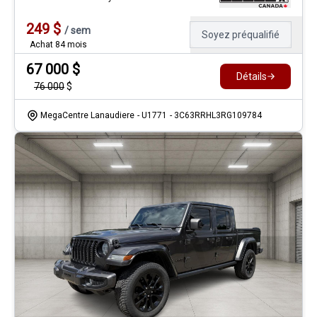
249
$
/
sem
Soyez préqualifié
Achat 84 mois
67 000
$
Détails
76 000
$
MegaCentre Lanaudiere
- U1771
- 3C63RRHL3RG109784