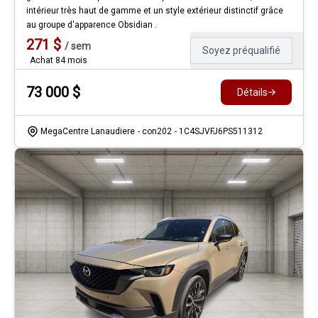
intérieur très haut de gamme et un style extérieur distinctif grâce
au groupe d'apparence Obsidian .
271
$
/
sem
Soyez préqualifié
Achat 84 mois
73 000
$
Détails
MegaCentre Lanaudiere
- con202
- 1C4SJVFJ6PS511312