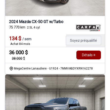
2024 Mazda CX-50 GT w/Turbo
75 770
km
2.5L 4 cyl
134
$
/
sem
Soyez préqualifié
Achat 84 mois
36 000
$
Détails
38 000
$
MegaCentre Lanaudiere
- U1924
- 7MMVABDYXRN162278