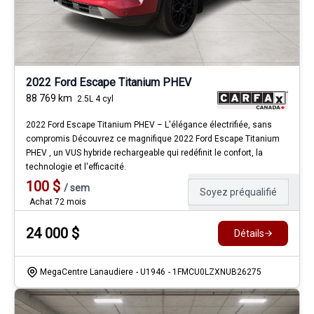
2022 Ford Escape Titanium PHEV
88 769
km
2.5L 4 cyl
2022 Ford Escape Titanium PHEV – L'élégance électrifiée, sans
compromis Découvrez ce magnifique 2022 Ford Escape Titanium
PHEV , un VUS hybride rechargeable qui redéfinit le confort, la
technologie et l'efficacité.
100
$
/
sem
Soyez préqualifié
Achat 72 mois
24 000
$
Détails
MegaCentre Lanaudiere
- U1946
- 1FMCU0LZXNUB26275