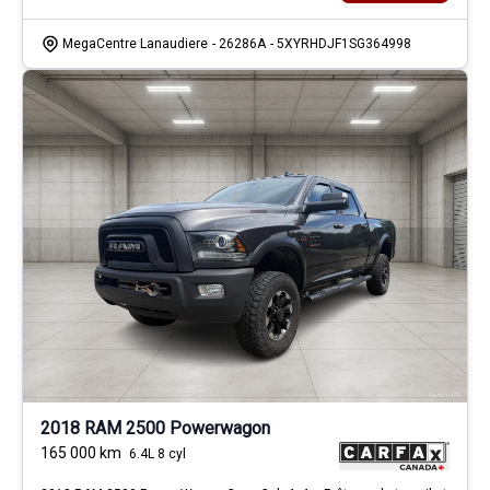
MegaCentre Lanaudiere
- 26286A
- 5XYRHDJF1SG364998
2018 RAM 2500 Powerwagon
165 000
km
6.4L 8 cyl