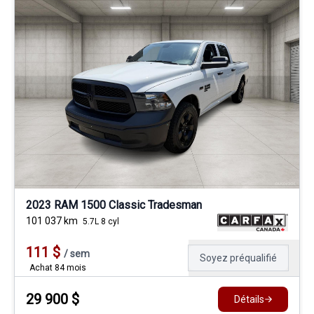
2023 RAM 1500 Classic Tradesman
101 037
km
5.7L 8 cyl
111
$
/
sem
Soyez préqualifié
Achat 84 mois
29 900
$
Détails