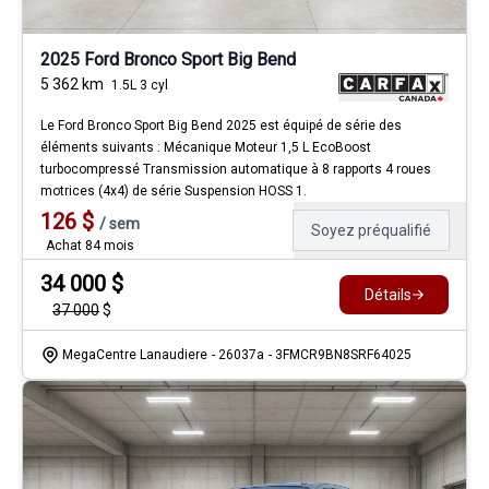
2025 Ford Bronco Sport Big Bend
5 362
km
1.5L 3 cyl
Le Ford Bronco Sport Big Bend 2025 est équipé de série des
éléments suivants : Mécanique Moteur 1,5 L EcoBoost
turbocompressé Transmission automatique à 8 rapports 4 roues
motrices (4x4) de série Suspension HOSS 1.
126
$
/
sem
Soyez préqualifié
Achat 84 mois
34 000
$
Détails
37 000
$
MegaCentre Lanaudiere
- 26037a
- 3FMCR9BN8SRF64025