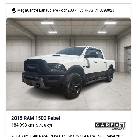
MegaCentre Lanaudiere
- con200
- 1C6RR7ST7PS598820
2018 RAM 1500 Rebel
184 993
km
5.7L 8 cyl
2018 Ram 1500 Rebel Crew Cab SWB 4x4 Le Ram 1500 Rebel 2018