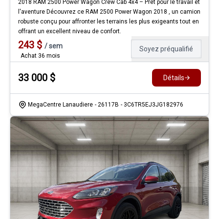
2018 RAM 2500 Power Wagon Crew Cab 4x4 – Prêt pour le travail et
l'aventure Découvrez ce RAM 2500 Power Wagon 2018 , un camion
robuste conçu pour affronter les terrains les plus exigeants tout en
offrant un excellent niveau de confort.
243
$
/
sem
Soyez préqualifié
Achat 36 mois
33 000
$
Détails
MegaCentre Lanaudiere
- 26117B
- 3C6TR5EJ3JG182976