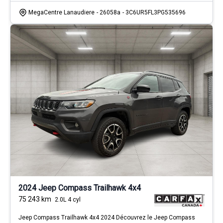
MegaCentre Lanaudiere
- 26058a
- 3C6UR5FL3PG535696
2024 Jeep Compass Trailhawk 4x4
75 243
km
2.0L 4 cyl
Jeep Compass Trailhawk 4x4 2024 Découvrez le Jeep Compass