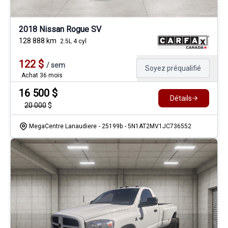
2018 Nissan Rogue SV
128 888
km
2.5L 4 cyl
122
$
/
sem
Soyez préqualifié
Achat 36 mois
16 500
$
Détails
20 000
$
MegaCentre Lanaudiere
- 25199b
- 5N1AT2MV1JC736552