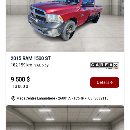
2015 RAM 1500 ST
182 159
km
3.6L 6 cyl
9 500
$
Détails
13 000
$
MegaCentre Lanaudiere
- 26001A
- 1C6RR7FG3FS682113