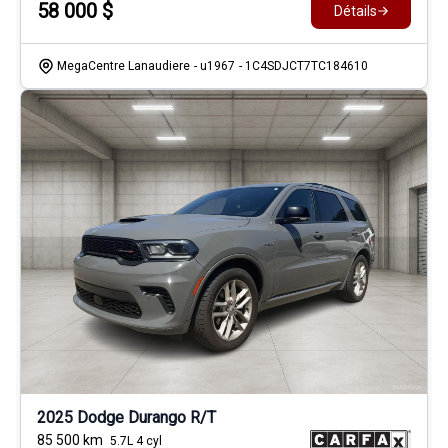
58 000
$
Détails
MegaCentre Lanaudiere
- u1967
- 1C4SDJCT7TC184610
2025 Dodge Durango R/T
85 500
km
5.7L 4 cyl