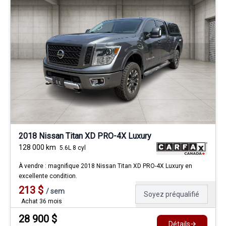
2018 Nissan Titan XD PRO-4X Luxury
128 000
km
5.6L 8 cyl
À vendre : magnifique 2018 Nissan Titan XD PRO-4X Luxury en
excellente condition.
213
$
/
sem
Soyez préqualifié
Achat 36 mois
28 900
$
Détails