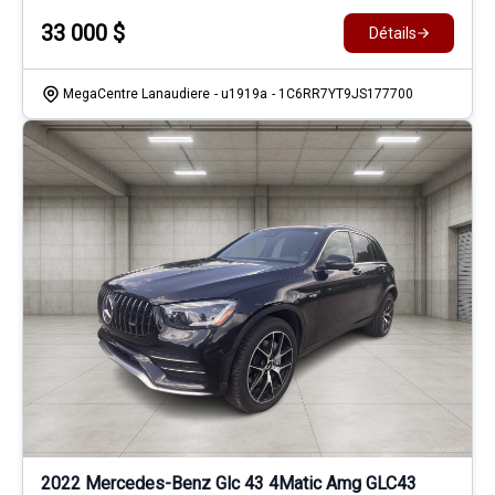
33 000
$
Détails
MegaCentre Lanaudiere
- u1919a
- 1C6RR7YT9JS177700
2022 Mercedes-Benz Glc 43 4Matic Amg GLC43