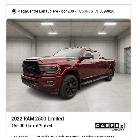
MegaCentre Lanaudiere
- con200
- 1C6RR7ST7PS598820
2022 RAM 2500 Limited
155 000
km
6.7L 6 cyl