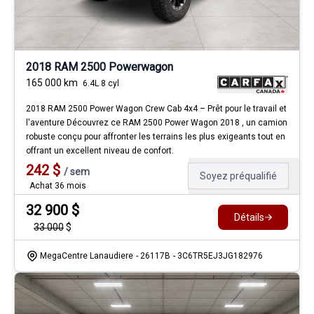
2018 RAM 2500 Powerwagon
165 000
km
6.4L 8 cyl
2018 RAM 2500 Power Wagon Crew Cab 4x4 – Prêt pour le travail et
l'aventure Découvrez ce RAM 2500 Power Wagon 2018 , un camion
robuste conçu pour affronter les terrains les plus exigeants tout en
offrant un excellent niveau de confort.
242
$
/
sem
Soyez préqualifié
Achat 36 mois
32 900
$
Détails
33 000
$
MegaCentre Lanaudiere
- 26117B
- 3C6TR5EJ3JG182976