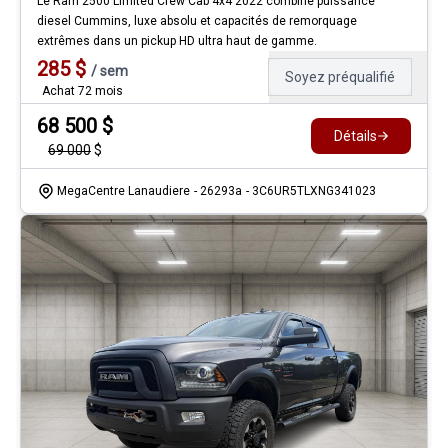
Le Ram 2500 Limited Crew Cab 4x4 2022 combine puissance
diesel Cummins, luxe absolu et capacités de remorquage
extrêmes dans un pickup HD ultra haut de gamme.
285
$
/
sem
Soyez préqualifié
Achat 72 mois
68 500
$
Détails
69 000
$
MegaCentre Lanaudiere
- 26293a
- 3C6UR5TLXNG341023