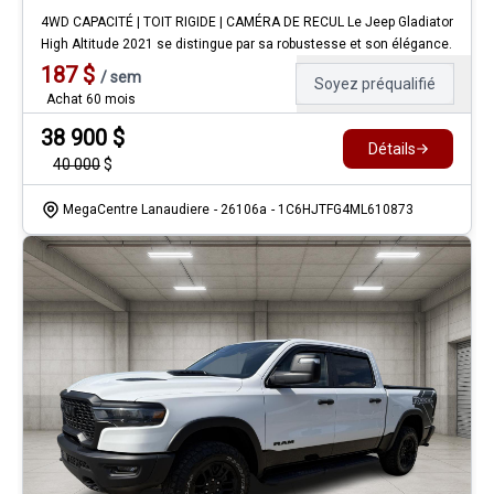
4WD CAPACITÉ | TOIT RIGIDE | CAMÉRA DE RECUL Le Jeep Gladiator
High Altitude 2021 se distingue par sa robustesse et son élégance.
187
$
/
sem
Soyez préqualifié
Achat 60 mois
38 900
$
Détails
40 000
$
MegaCentre Lanaudiere
- 26106a
- 1C6HJTFG4ML610873