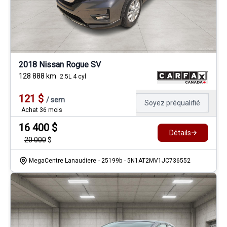
2018 Nissan Rogue SV
128 888
km
2.5L 4 cyl
121
$
/
sem
Soyez préqualifié
Achat 36 mois
16 400
$
Détails
20 000
$
MegaCentre Lanaudiere
- 25199b
- 5N1AT2MV1JC736552