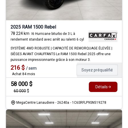
2025 RAM 1500 Rebel
78 224
km
I6 Hurricane biturbo de 3 L à
rendement standard avec arrêt au ralenti 6 cyl
SYSTÈME 4WD ROBUSTE | CAPACITÉ DE REMORQUAGE ÉLEVÉE |
SIÈGES AVANT CHAUFFANTS Le RAM 1500 Rebel 2025 offre une
puissance impressionnante grâce à son moteur 3.
216
$
/
sem
Soyez préqualifié
Achat 84 mois
58 000
$
Détails
60 000
$
MegaCentre Lanaudiere
- 26240a
- 1C6SRFLP9SN519278