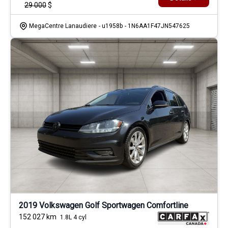
29 000
$
MegaCentre Lanaudiere
- u1958b
- 1N6AA1F47JN547625
2019 Volkswagen Golf Sportwagen Comfortline
152 027
km
1.8L 4 cyl