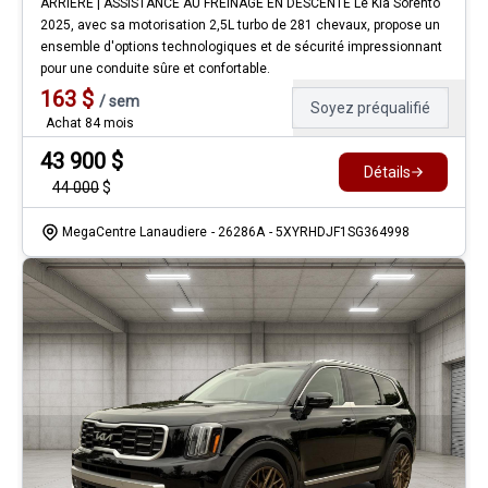
ARRIÈRE | ASSISTANCE AU FREINAGE EN DESCENTE Le Kia Sorento
2025, avec sa motorisation 2,5L turbo de 281 chevaux, propose un
ensemble d'options technologiques et de sécurité impressionnant
pour une conduite sûre et confortable.
163
$
/
sem
Soyez préqualifié
Achat 84 mois
43 900
$
Détails
44 000
$
MegaCentre Lanaudiere
- 26286A
- 5XYRHDJF1SG364998