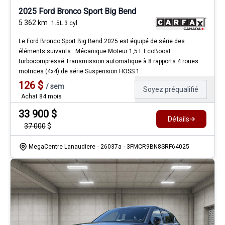
2025 Ford Bronco Sport Big Bend
5 362
km
1.5L 3 cyl
Le Ford Bronco Sport Big Bend 2025 est équipé de série des
éléments suivants : Mécanique Moteur 1,5 L EcoBoost
turbocompressé Transmission automatique à 8 rapports 4 roues
motrices (4x4) de série Suspension HOSS 1.
126
$
/
sem
Soyez préqualifié
Achat 84 mois
33 900
$
Détails
37 000
$
MegaCentre Lanaudiere
- 26037a
- 3FMCR9BN8SRF64025