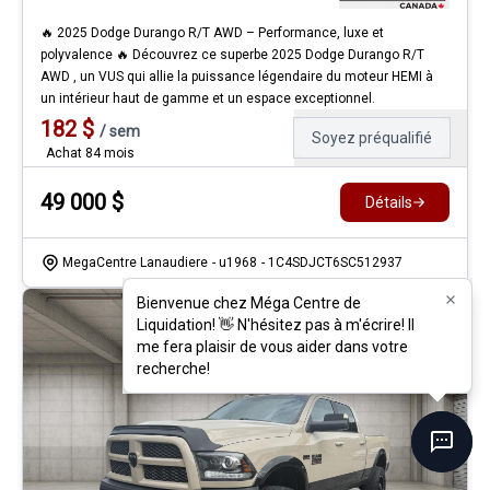
🔥 2025 Dodge Durango R/T AWD – Performance, luxe et
polyvalence 🔥 Découvrez ce superbe 2025 Dodge Durango R/T
AWD , un VUS qui allie la puissance légendaire du moteur HEMI à
un intérieur haut de gamme et un espace exceptionnel.
182
$
/
sem
Soyez préqualifié
Achat 84 mois
49 000
$
Détails
MegaCentre Lanaudiere
- u1968
- 1C4SDJCT6SC512937
Bienvenue chez Méga Centre de
Bienvenue chez Méga Centre de
Liquidation! 👋 N'hésitez pas à m'écrire! Il
Liquidation! 👋 N'hésitez pas à m'écrire! Il
me fera plaisir de vous aider dans votre
me fera plaisir de vous aider dans votre
recherche!
recherche!