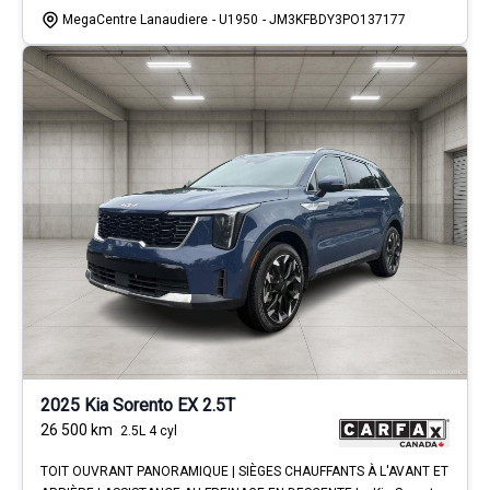
MegaCentre Lanaudiere
- U1950
- JM3KFBDY3PO137177
2025 Kia Sorento EX 2.5T
26 500
km
2.5L 4 cyl
TOIT OUVRANT PANORAMIQUE | SIÈGES CHAUFFANTS À L'AVANT ET