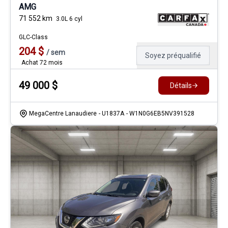
AMG
71 552
km
3.0L 6 cyl
GLC-Class
204
$
/
sem
Soyez préqualifié
Achat 72 mois
49 000
$
Détails
MegaCentre Lanaudiere
- U1837A
- W1N0G6EB5NV391528