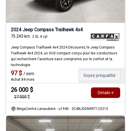
2024 Jeep Compass Trailhawk 4x4
75 243
km
2.0L 4 cyl
Jeep Compass Trailhawk 4x4 2024 Découvrez le Jeep Compass
Trailhawk 4x4 2024, un VUS compact conçu pour les conducteurs
qui recherchent l'aventure sans compromis sur le confort et la
technologie.
97
$
/
sem
Soyez préqualifié
Achat 84 mois
26 000
$
Détails
27 000
$
MegaCentre Lanaudiere
- u1945
- 3C4NJDDN9RT123215