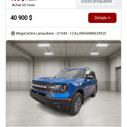
Soyez préqualifié
Achat 60 mois
40 900
$
Détails
MegaCentre Lanaudiere
- U1944
- 1C4JJXR66MW629525