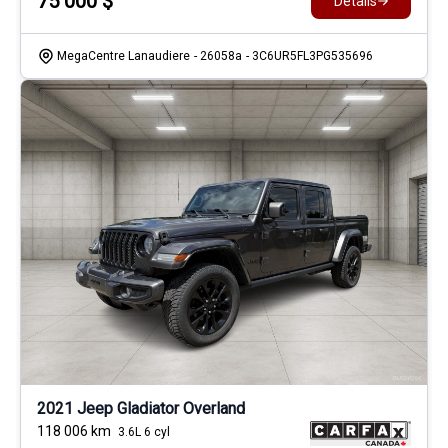
75 000
$
Détails
MegaCentre Lanaudiere
- 26058a
- 3C6UR5FL3PG535696
2021 Jeep Gladiator Overland
118 006
km
3.6L 6 cyl