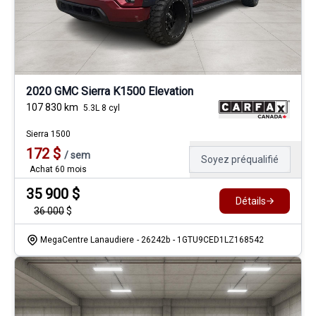
2020 GMC Sierra K1500 Elevation
107 830
km
5.3L 8 cyl
Sierra 1500
172
$
/
sem
Soyez préqualifié
Achat 60 mois
35 900
$
Détails
36 000
$
MegaCentre Lanaudiere
- 26242b
- 1GTU9CED1LZ168542