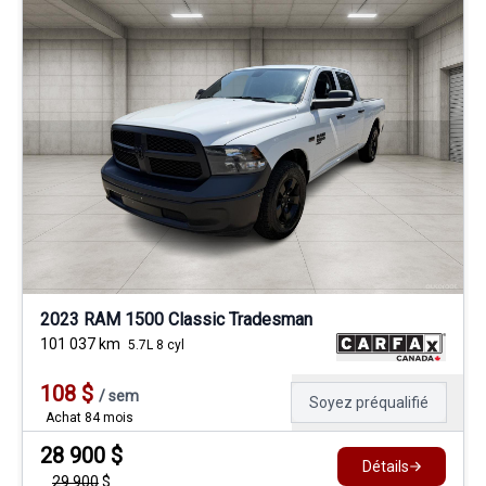
2023 RAM 1500 Classic Tradesman
101 037
km
5.7L 8 cyl
108
$
/
sem
Soyez préqualifié
Achat 84 mois
28 900
$
Détails
29 900
$