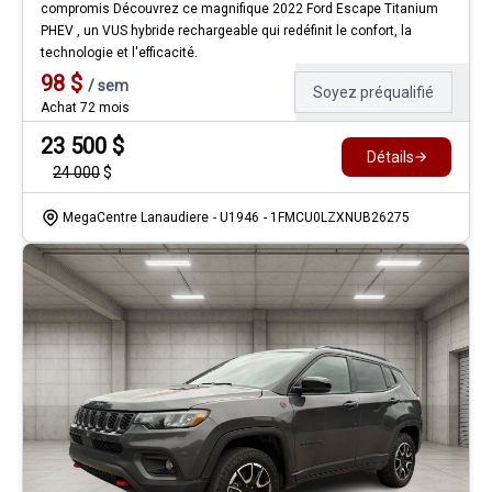
compromis Découvrez ce magnifique 2022 Ford Escape Titanium
PHEV , un VUS hybride rechargeable qui redéfinit le confort, la
technologie et l'efficacité.
98
$
/
sem
Soyez préqualifié
Achat 72 mois
23 500
$
Détails
24 000
$
MegaCentre Lanaudiere
- U1946
- 1FMCU0LZXNUB26275