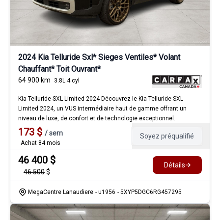
2024 Kia Telluride Sxl* Sieges Ventiles* Volant
Chauffant* Toit Ouvrant*
64 900
km
3.8L 4 cyl
Kia Telluride SXL Limited 2024 Découvrez le Kia Telluride SXL
Limited 2024, un VUS intermédiaire haut de gamme offrant un
niveau de luxe, de confort et de technologie exceptionnel.
173
$
/
sem
Soyez préqualifié
Achat 84 mois
46 400
$
Détails
46 500
$
MegaCentre Lanaudiere
- u1956
- 5XYP5DGC6RG457295