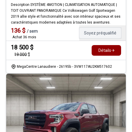
Description SYSTÈME 4MOTION | CLIMATISATION AUTOMATIQUE |
TOIT OUVRANT PANORAMIQUE Ce Volkswagen Golf Sportwagen
2019 allie style et fonctionnalité avec son intérieur spacieux et ses
caractéristiques modernes adaptées à toutes les aventures.
136
$
/
sem
Soyez préqualifié
Achat 36 mois
18 500
$
Détails
19 000
$
MegaCentre Lanaudiere
- 26195b
- 3VW117AU2KM517602