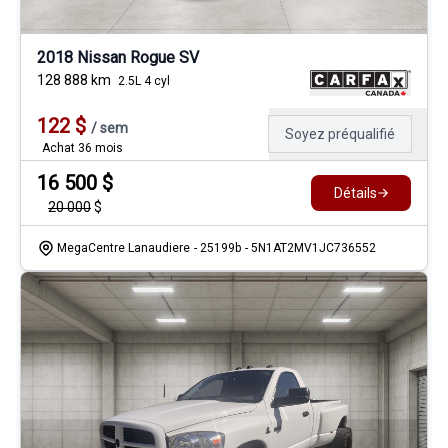
2018 Nissan Rogue SV
128 888
km
2.5L 4 cyl
122
$
/
sem
Soyez préqualifié
Achat 36 mois
16 500
$
Détails
20 000
$
MegaCentre Lanaudiere
- 25199b
- 5N1AT2MV1JC736552