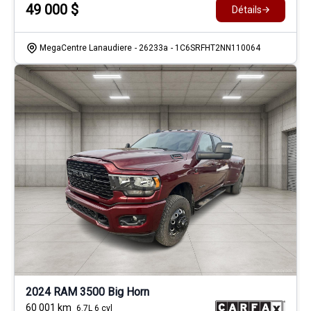
49 000
$
Détails
MegaCentre Lanaudiere
- 26233a
- 1C6SRFHT2NN110064
2024 RAM 3500 Big Horn
60 001
km
6.7L 6 cyl