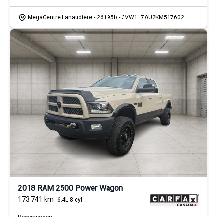
MegaCentre Lanaudiere
- 26195b
- 3VW117AU2KM517602
2018 RAM 2500 Power Wagon
173 741
km
6.4L 8 cyl