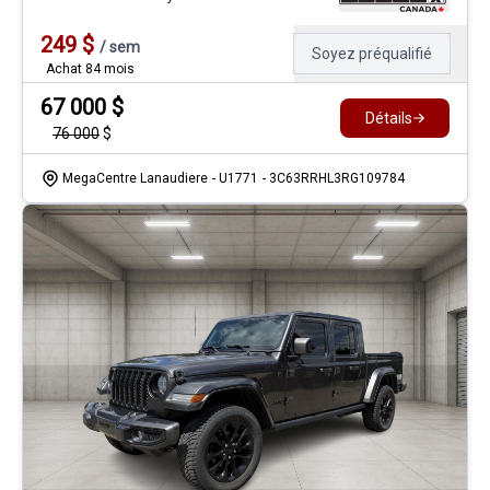
249
$
/
sem
Soyez préqualifié
Achat 84 mois
67 000
$
Détails
76 000
$
MegaCentre Lanaudiere
- U1771
- 3C63RRHL3RG109784