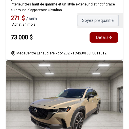
intérieur très haut de gamme et un style extérieur distinctif grâce
au groupe d'apparence Obsidian .
271
$
/
sem
Soyez préqualifié
Achat 84 mois
73 000
$
Détails
MegaCentre Lanaudiere
- con202
- 1C4SJVFJ6PS511312