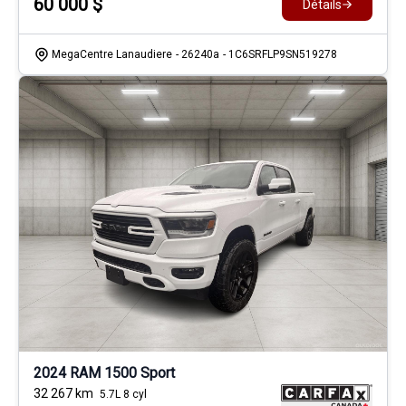
60 000
$
Détails
MegaCentre Lanaudiere
- 26240a
- 1C6SRFLP9SN519278
2024 RAM 1500 Sport
32 267
km
5.7L 8 cyl