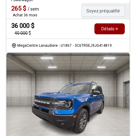
Powerwagon
265
$
/
sem
Soyez préqualifié
Achat 36 mois
36 000
$
Détails
40 000
$
MegaCentre Lanaudiere
- U1867
- 3C6TR5EJ9JG414819