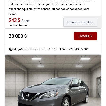
est une camionnette pleine grandeur conçue pour offrir un
excellent équilibre entre confort, puissance et capacités hors
route.
243
$
/
sem
Soyez préqualifié
Achat 36 mois
33 000
$
Détails
MegaCentre Lanaudiere
- u1919a
- 1C6RR7YT9JS177700