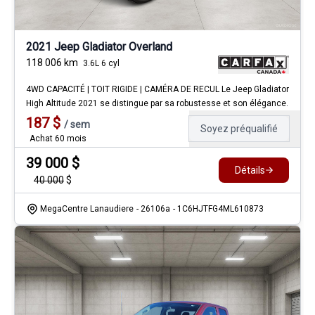
2021 Jeep Gladiator Overland
118 006
km
3.6L 6 cyl
4WD CAPACITÉ | TOIT RIGIDE | CAMÉRA DE RECUL Le Jeep Gladiator
High Altitude 2021 se distingue par sa robustesse et son élégance.
187
$
/
sem
Soyez préqualifié
Achat 60 mois
39 000
$
Détails
40 000
$
MegaCentre Lanaudiere
- 26106a
- 1C6HJTFG4ML610873