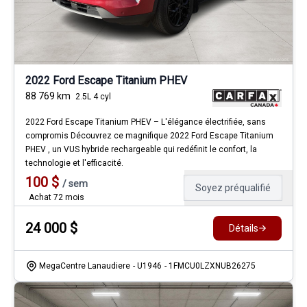
2022 Ford Escape Titanium PHEV
88 769
km
2.5L 4 cyl
2022 Ford Escape Titanium PHEV – L'élégance électrifiée, sans
compromis Découvrez ce magnifique 2022 Ford Escape Titanium
PHEV , un VUS hybride rechargeable qui redéfinit le confort, la
technologie et l'efficacité.
100
$
/
sem
Soyez préqualifié
Achat 72 mois
24 000
$
Détails
MegaCentre Lanaudiere
- U1946
- 1FMCU0LZXNUB26275