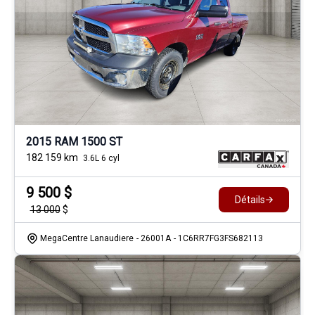
2015 RAM 1500 ST
182 159
km
3.6L 6 cyl
9 500
$
Détails
13 000
$
MegaCentre Lanaudiere
- 26001A
- 1C6RR7FG3FS682113