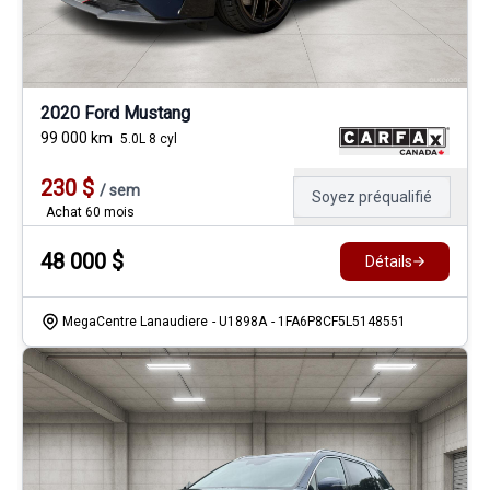
2020 Ford Mustang
99 000
km
5.0L 8 cyl
230
$
/
sem
Soyez préqualifié
Achat 60 mois
48 000
$
Détails
MegaCentre Lanaudiere
- U1898A
- 1FA6P8CF5L5148551