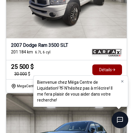
2007 Dodge Ram 3500 SLT
201 184
km
6.7L 6 cyl
25 500
$
Détails
30 000
$
Bienvenue chez Méga Centre de
Bienvenue chez Méga Centre de
MegaCentre Lanaudiere
- 26052a
- 3D7MX46A27G770006
Liquidation! 👋 N'hésitez pas à m'écrire! Il
Liquidation! 👋 N'hésitez pas à m'écrire! Il
me fera plaisir de vous aider dans votre
me fera plaisir de vous aider dans votre
recherche!
recherche!