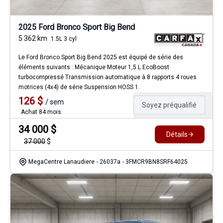
2025 Ford Bronco Sport Big Bend
5 362
km
1.5L 3 cyl
Le Ford Bronco Sport Big Bend 2025 est équipé de série des
éléments suivants : Mécanique Moteur 1,5 L EcoBoost
turbocompressé Transmission automatique à 8 rapports 4 roues
motrices (4x4) de série Suspension HOSS 1.
126
$
/
sem
Soyez préqualifié
Achat 84 mois
34 000
$
Détails
37 000
$
MegaCentre Lanaudiere
- 26037a
- 3FMCR9BN8SRF64025