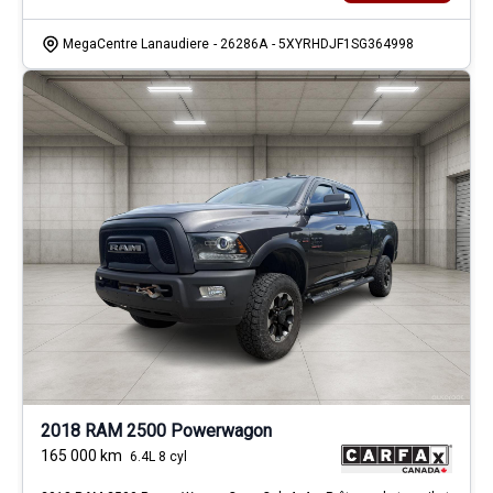
MegaCentre Lanaudiere
- 26286A
- 5XYRHDJF1SG364998
2018 RAM 2500 Powerwagon
165 000
km
6.4L 8 cyl