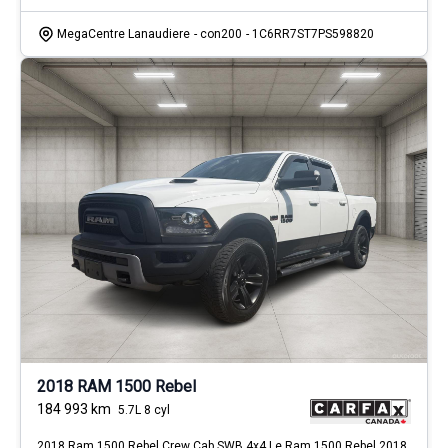
MegaCentre Lanaudiere
- con200
- 1C6RR7ST7PS598820
2018 RAM 1500 Rebel
184 993
km
5.7L 8 cyl
2018 Ram 1500 Rebel Crew Cab SWB 4x4 Le Ram 1500 Rebel 2018