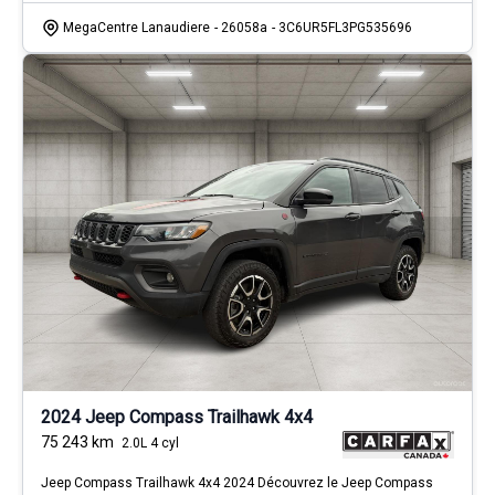
MegaCentre Lanaudiere
- 26058a
- 3C6UR5FL3PG535696
2024 Jeep Compass Trailhawk 4x4
75 243
km
2.0L 4 cyl
Jeep Compass Trailhawk 4x4 2024 Découvrez le Jeep Compass