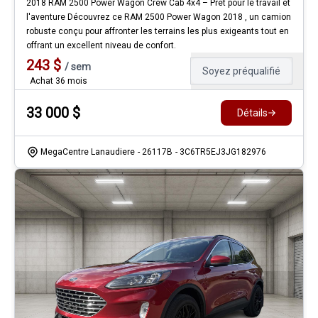
2018 RAM 2500 Power Wagon Crew Cab 4x4 – Prêt pour le travail et
l'aventure Découvrez ce RAM 2500 Power Wagon 2018 , un camion
robuste conçu pour affronter les terrains les plus exigeants tout en
offrant un excellent niveau de confort.
243
$
/
sem
Soyez préqualifié
Achat 36 mois
33 000
$
Détails
MegaCentre Lanaudiere
- 26117B
- 3C6TR5EJ3JG182976