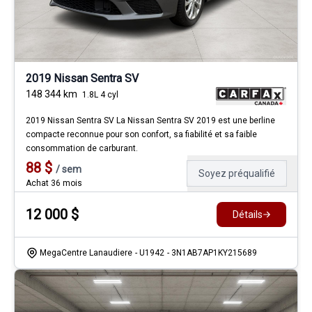
2019 Nissan Sentra SV
148 344
km
1.8L 4 cyl
2019 Nissan Sentra SV La Nissan Sentra SV 2019 est une berline
compacte reconnue pour son confort, sa fiabilité et sa faible
consommation de carburant.
88
$
/
sem
Soyez préqualifié
Achat 36 mois
12 000
$
Détails
MegaCentre Lanaudiere
- U1942
- 3N1AB7AP1KY215689