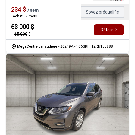
234
$
/
sem
Soyez préqualifié
Achat 84 mois
63 000
$
Détails
65 000
$
MegaCentre Lanaudiere
- 26249A
- 1C6SRFTT2RN155888