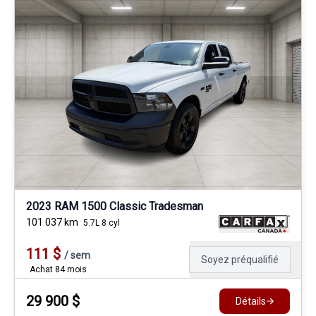
2023 RAM 1500 Classic Tradesman
101 037
km
5.7L 8 cyl
111
$
/
sem
Soyez préqualifié
Achat 84 mois
29 900
$
Détails