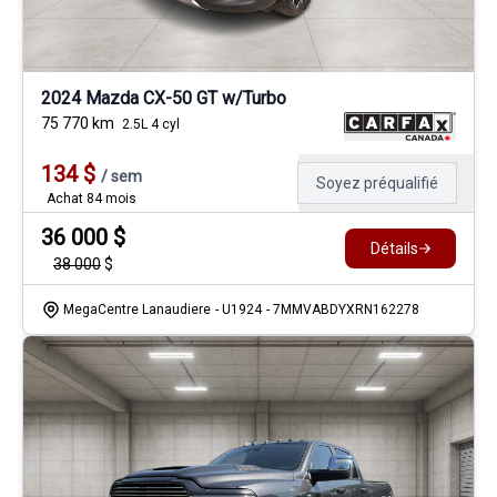
2024 Mazda CX-50 GT w/Turbo
75 770
km
2.5L 4 cyl
134
$
/
sem
Soyez préqualifié
Achat 84 mois
36 000
$
Détails
38 000
$
MegaCentre Lanaudiere
- U1924
- 7MMVABDYXRN162278