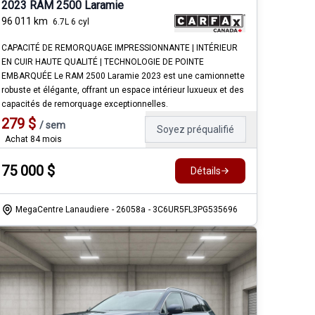
2023 RAM 2500 Laramie
96 011
km
6.7L 6 cyl
CAPACITÉ DE REMORQUAGE IMPRESSIONNANTE | INTÉRIEUR
EN CUIR HAUTE QUALITÉ | TECHNOLOGIE DE POINTE
EMBARQUÉE Le RAM 2500 Laramie 2023 est une camionnette
robuste et élégante, offrant un espace intérieur luxueux et des
capacités de remorquage exceptionnelles.
279
$
/
sem
Soyez préqualifié
Achat 84 mois
75 000
$
Détails
MegaCentre Lanaudiere
- 26058a
- 3C6UR5FL3PG535696