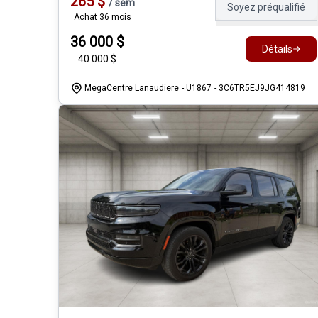
265
$
/
sem
Soyez préqualifié
Achat 36 mois
36 000
$
Détails
40 000
$
MegaCentre Lanaudiere
- U1867
- 3C6TR5EJ9JG414819