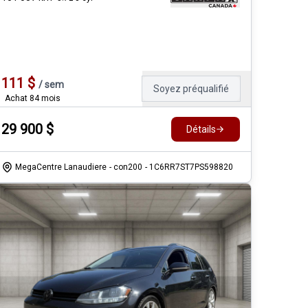
111
$
/
sem
Soyez préqualifié
Achat 84 mois
29 900
$
Détails
MegaCentre Lanaudiere
- con200
- 1C6RR7ST7PS598820