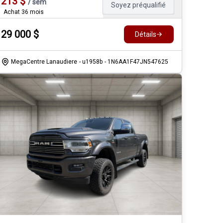
213
$
/
sem
Soyez préqualifié
Achat 36 mois
29 000
$
Détails
MegaCentre Lanaudiere
- u1958b
- 1N6AA1F47JN547625