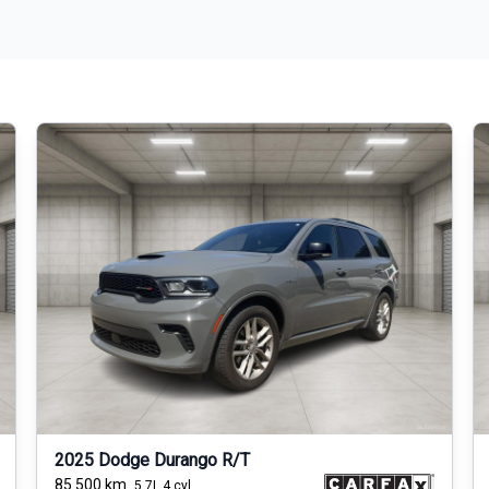
2025 Dodge Durango R/T
85 500
km
5.7L 4 cyl