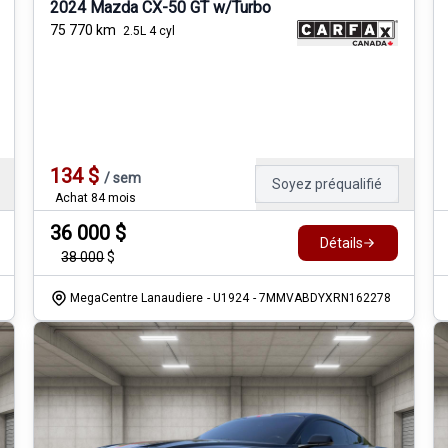
2024 Mazda CX-50 GT w/Turbo
75 770
km
2.5L 4 cyl
134
$
/
sem
Soyez préqualifié
Achat 84 mois
36 000
$
Détails
38 000
$
MegaCentre Lanaudiere
- U1924
- 7MMVABDYXRN162278