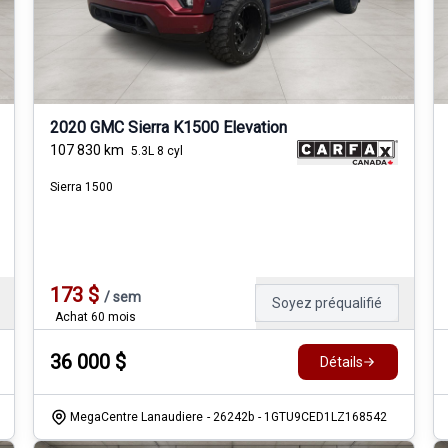
2020 GMC Sierra K1500 Elevation
107 830
km
5.3L 8 cyl
Sierra 1500
173
$
/
sem
Soyez préqualifié
Achat 60 mois
36 000
$
Détails
MegaCentre Lanaudiere
- 26242b
- 1GTU9CED1LZ168542