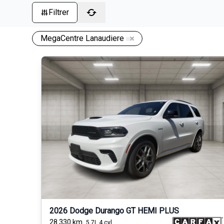
Filtrer
MegaCentre Lanaudiere
2026 Dodge Durango GT HEMI PLUS
28 330
km
5.7L 4 cyl