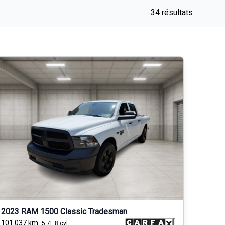
34 résultats
2023 RAM 1500 Classic Tradesman
101 037
km
5.7L 8 cyl