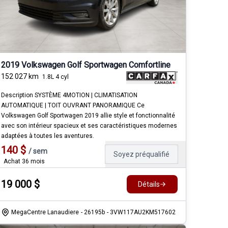
2019 Volkswagen Golf Sportwagen Comfortline
152 027
km
1.8L 4 cyl
Description SYSTÈME 4MOTION | CLIMATISATION
AUTOMATIQUE | TOIT OUVRANT PANORAMIQUE Ce
Volkswagen Golf Sportwagen 2019 allie style et fonctionnalité
avec son intérieur spacieux et ses caractéristiques modernes
adaptées à toutes les aventures.
140
$
/
sem
Soyez préqualifié
Achat 36 mois
19 000
$
Détails
MegaCentre Lanaudiere
- 26195b
- 3VW117AU2KM517602