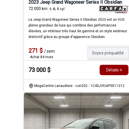
2023 Jeep Grand Wagoneer Series II Obsidian
72 000
km
6.4L 8 cyl
Le Jeep Grand Wagoneer Series II Obsidian 2023 est un VUS
pleine grandeur de luxe qui combine des performances
élevées, un intérieur très haut de gamme et un style extérieur
distinctif grâce au groupe d'apparence Obsidian .
271
$
/
sem
Soyez préqualifié
Achat 84 mois
73 000
$
Détails
MegaCentre Lanaudiere
- con202
- 1C4SJVFJ6PS511312