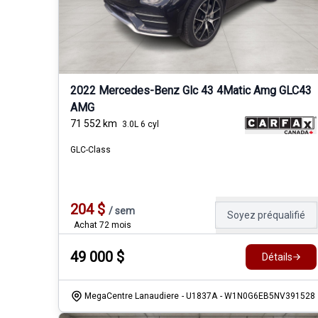
2022 Mercedes-Benz Glc 43 4Matic Amg GLC43
AMG
71 552
km
3.0L 6 cyl
GLC-Class
204
$
/
sem
Soyez préqualifié
Achat 72 mois
49 000
$
Détails
MegaCentre Lanaudiere
- U1837A
- W1N0G6EB5NV391528