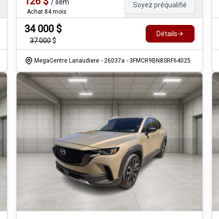
126
$
/
sem
Soyez préqualifié
Achat 84 mois
34 000
$
Détails
37 000
$
MegaCentre Lanaudiere
- 26037a
- 3FMCR9BN8SRF64025