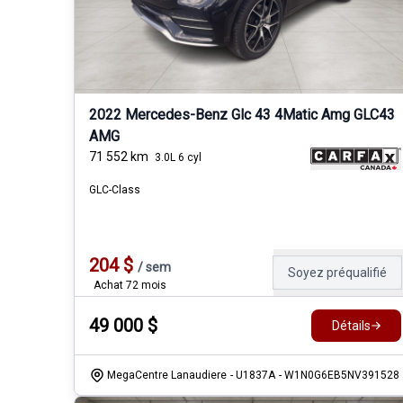
2022 Mercedes-Benz Glc 43 4Matic Amg GLC43
AMG
71 552
km
3.0L 6 cyl
GLC-Class
204
$
/
sem
Soyez préqualifié
Achat 72 mois
49 000
$
Détails
MegaCentre Lanaudiere
- U1837A
- W1N0G6EB5NV391528