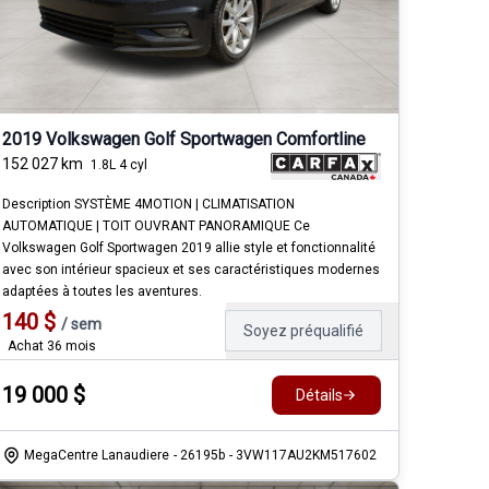
2019 Volkswagen Golf Sportwagen Comfortline
152 027
km
1.8L 4 cyl
Description SYSTÈME 4MOTION | CLIMATISATION
AUTOMATIQUE | TOIT OUVRANT PANORAMIQUE Ce
Volkswagen Golf Sportwagen 2019 allie style et fonctionnalité
avec son intérieur spacieux et ses caractéristiques modernes
adaptées à toutes les aventures.
140
$
/
sem
Soyez préqualifié
Achat 36 mois
19 000
$
Détails
MegaCentre Lanaudiere
- 26195b
- 3VW117AU2KM517602