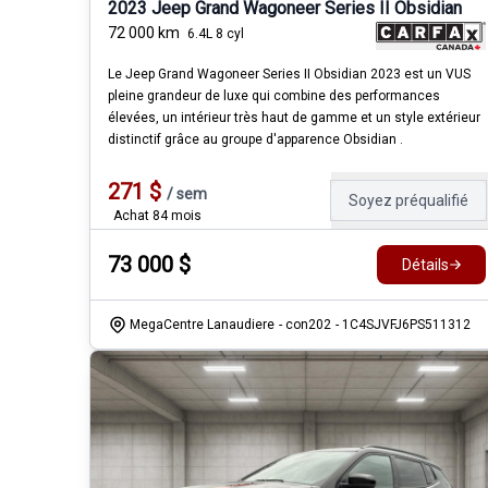
2023 Jeep Grand Wagoneer Series II Obsidian
72 000
km
6.4L 8 cyl
Le Jeep Grand Wagoneer Series II Obsidian 2023 est un VUS
pleine grandeur de luxe qui combine des performances
élevées, un intérieur très haut de gamme et un style extérieur
distinctif grâce au groupe d'apparence Obsidian .
271
$
/
sem
Soyez préqualifié
Achat 84 mois
73 000
$
Détails
MegaCentre Lanaudiere
- con202
- 1C4SJVFJ6PS511312