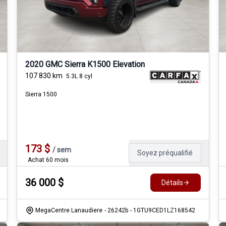
2020 GMC Sierra K1500 Elevation
107 830
km
5.3L 8 cyl
Sierra 1500
173
$
/
sem
Soyez préqualifié
Achat 60 mois
36 000
$
Détails
MegaCentre Lanaudiere
- 26242b
- 1GTU9CED1LZ168542