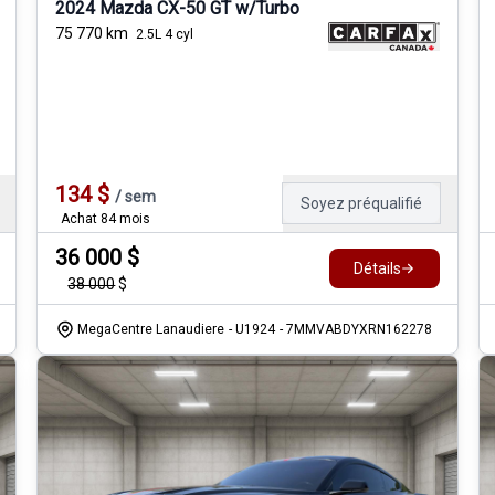
2024 Mazda CX-50 GT w/Turbo
75 770
km
2.5L 4 cyl
134
$
/
sem
Soyez préqualifié
Achat 84 mois
36 000
$
Détails
38 000
$
MegaCentre Lanaudiere
- U1924
- 7MMVABDYXRN162278