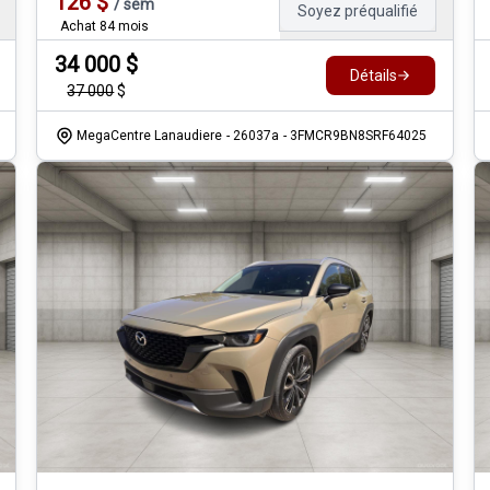
126
$
/
sem
Soyez préqualifié
Achat 84 mois
34 000
$
Détails
37 000
$
MegaCentre Lanaudiere
- 26037a
- 3FMCR9BN8SRF64025