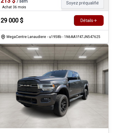
213
$
/
sem
Soyez préqualifié
Achat 36 mois
29 000
$
Détails
MegaCentre Lanaudiere
- u1958b
- 1N6AA1F47JN547625