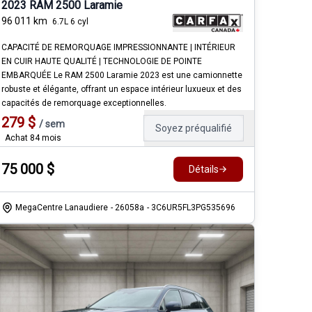
2023 RAM 2500 Laramie
96 011
km
6.7L 6 cyl
CAPACITÉ DE REMORQUAGE IMPRESSIONNANTE | INTÉRIEUR
EN CUIR HAUTE QUALITÉ | TECHNOLOGIE DE POINTE
EMBARQUÉE Le RAM 2500 Laramie 2023 est une camionnette
robuste et élégante, offrant un espace intérieur luxueux et des
capacités de remorquage exceptionnelles.
279
$
/
sem
Soyez préqualifié
Achat 84 mois
75 000
$
Détails
MegaCentre Lanaudiere
- 26058a
- 3C6UR5FL3PG535696