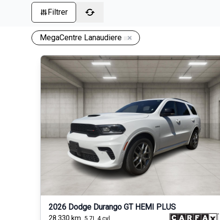
Filtrer
MegaCentre Lanaudiere
2026 Dodge Durango GT HEMI PLUS
28 330
km
5.7L 4 cyl