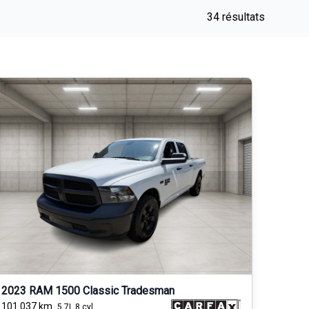
34 résultats
2023 RAM 1500 Classic Tradesman
101 037
km
5.7L 8 cyl