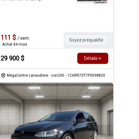
111
$
/
sem
Soyez préqualifié
Achat 84 mois
29 900
$
Détails
MegaCentre Lanaudiere
- con200
- 1C6RR7ST7PS598820