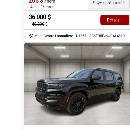
265
$
/
sem
Soyez préqualifié
Achat 36 mois
36 000
$
Détails
40 000
$
MegaCentre Lanaudiere
- U1867
- 3C6TR5EJ9JG414819