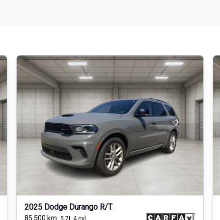
2025 Dodge Durango R/T
85 500
km
5.7L 4 cyl