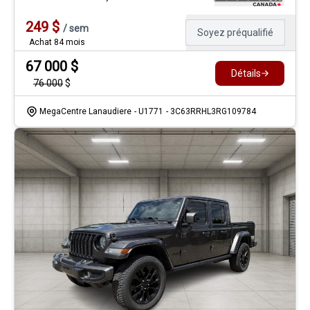
249
$
/
sem
Soyez préqualifié
Achat 84 mois
67 000
$
Détails
76 000
$
MegaCentre Lanaudiere
- U1771
- 3C63RRHL3RG109784