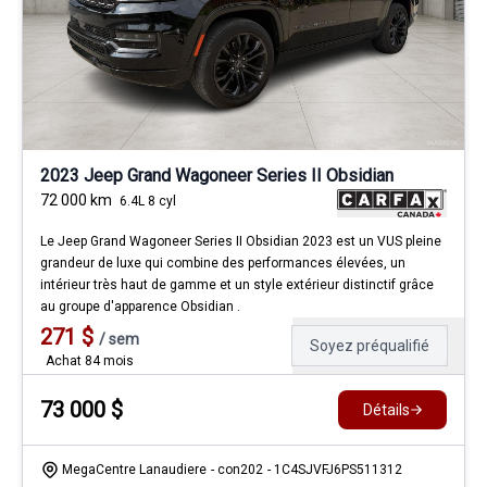
2023 Jeep Grand Wagoneer Series II Obsidian
72 000
km
6.4L 8 cyl
Le Jeep Grand Wagoneer Series II Obsidian 2023 est un VUS pleine
grandeur de luxe qui combine des performances élevées, un
intérieur très haut de gamme et un style extérieur distinctif grâce
au groupe d'apparence Obsidian .
271
$
/
sem
Soyez préqualifié
Achat 84 mois
73 000
$
Détails
MegaCentre Lanaudiere
- con202
- 1C4SJVFJ6PS511312