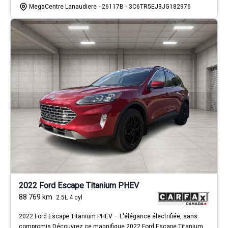
MegaCentre Lanaudiere
- 26117B
- 3C6TR5EJ3JG182976
2022 Ford Escape Titanium PHEV
88 769
km
2.5L 4 cyl
2022 Ford Escape Titanium PHEV – L'élégance électrifiée, sans
compromis Découvrez ce magnifique 2022 Ford Escape Titanium