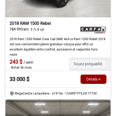
2018 RAM 1500 Rebel
184 993
km
5.7L 8 cyl
2018 Ram 1500 Rebel Crew Cab SWB 4x4 Le Ram 1500 Rebel 2018
est une camionnette pleine grandeur conçue pour offrir un
excellent équilibre entre confort, puissance et capacités hors
route.
243
$
/
sem
Soyez préqualifié
Achat 36 mois
33 000
$
Détails
MegaCentre Lanaudiere
- u1919a
- 1C6RR7YT9JS177700