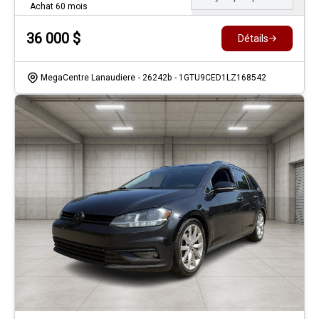
Achat 60 mois
36 000
$
Détails
MegaCentre Lanaudiere
- 26242b
- 1GTU9CED1LZ168542