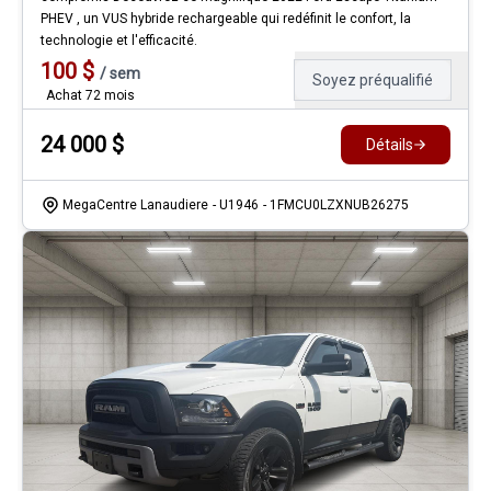
PHEV , un VUS hybride rechargeable qui redéfinit le confort, la
technologie et l'efficacité.
100
$
/
sem
Soyez préqualifié
Achat 72 mois
24 000
$
Détails
MegaCentre Lanaudiere
- U1946
- 1FMCU0LZXNUB26275