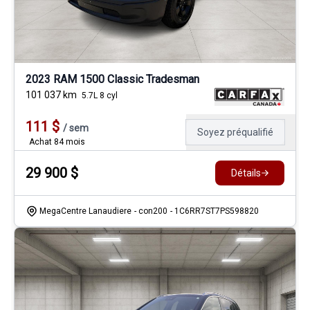
2023 RAM 1500 Classic Tradesman
101 037
km
5.7L 8 cyl
111
$
/
sem
Soyez préqualifié
Achat 84 mois
29 900
$
Détails
MegaCentre Lanaudiere
- con200
- 1C6RR7ST7PS598820