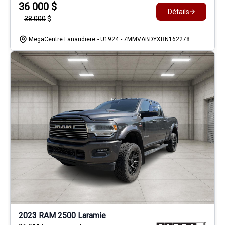
36 000
$
Détails
38 000
$
MegaCentre Lanaudiere
- U1924
- 7MMVABDYXRN162278
2023 RAM 2500 Laramie