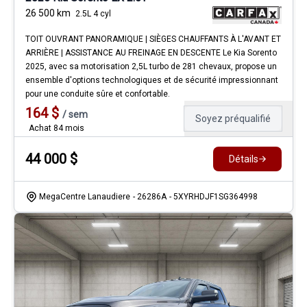
26 500
km
2.5L 4 cyl
TOIT OUVRANT PANORAMIQUE | SIÈGES CHAUFFANTS À L'AVANT ET
ARRIÈRE | ASSISTANCE AU FREINAGE EN DESCENTE Le Kia Sorento
2025, avec sa motorisation 2,5L turbo de 281 chevaux, propose un
ensemble d'options technologiques et de sécurité impressionnant
pour une conduite sûre et confortable.
164
$
/
sem
Soyez préqualifié
Achat 84 mois
44 000
$
Détails
MegaCentre Lanaudiere
- 26286A
- 5XYRHDJF1SG364998