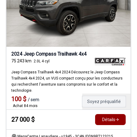
2024 Jeep Compass Trailhawk 4x4
75 243
km
2.0L 4 cyl
Jeep Compass Trailhawk 4x4 2024 Découvrez le Jeep Compass
Trailhawk 4x4 2024, un VUS compact conçu pour les conducteurs
qui recherchent l'aventure sans compromis sur le confort et la
technologie.
100
$
/
sem
Soyez préqualifié
Achat 84 mois
27 000
$
Détails
MegaCentre Lanaudiere
- u1945
- 3C4NJDDN9RT123215