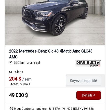
2022 Mercedes-Benz Glc 43 4Matic Amg GLC43
AMG
71 552
km
3.0L 6 cyl
GLC-Class
204
$
/
sem
Soyez préqualifié
Achat 72 mois
49 000
$
Détails
MegaCentre Lanaudiere
- U1837A
- W1N0G6EB5NV391528