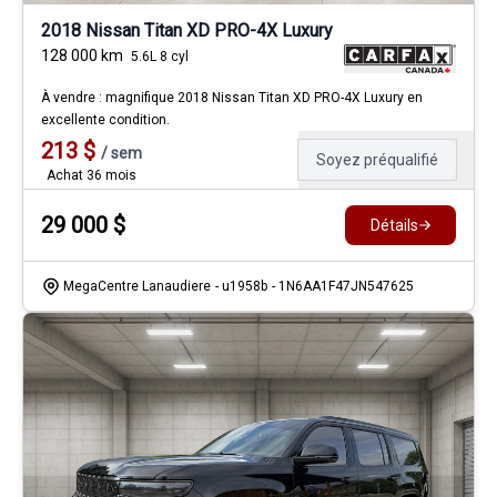
2018 Nissan Titan XD PRO-4X Luxury
128 000
km
5.6L 8 cyl
À vendre : magnifique 2018 Nissan Titan XD PRO-4X Luxury en
excellente condition.
213
$
/
sem
Soyez préqualifié
Achat 36 mois
29 000
$
Détails
MegaCentre Lanaudiere
- u1958b
- 1N6AA1F47JN547625