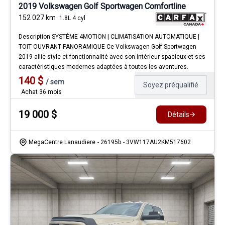
2019 Volkswagen Golf Sportwagen Comfortline
152 027
km
1.8L 4 cyl
Description SYSTÈME 4MOTION | CLIMATISATION AUTOMATIQUE |
TOIT OUVRANT PANORAMIQUE Ce Volkswagen Golf Sportwagen
2019 allie style et fonctionnalité avec son intérieur spacieux et ses
caractéristiques modernes adaptées à toutes les aventures.
140
$
/
sem
Soyez préqualifié
Achat 36 mois
19 000
$
Détails
MegaCentre Lanaudiere
- 26195b
- 3VW117AU2KM517602