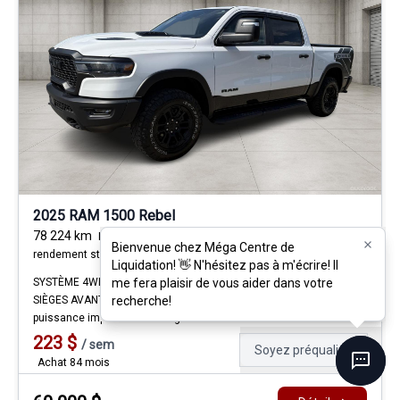
2025 RAM 1500 Rebel
78 224
km
I6 Hurricane biturbo de 3 L à
Bienvenue chez Méga Centre de
Bienvenue chez Méga Centre de
rendement standard avec arrêt au ralenti 6 cyl
Liquidation! 👋 N'hésitez pas à m'écrire! Il
Liquidation! 👋 N'hésitez pas à m'écrire! Il
me fera plaisir de vous aider dans votre
me fera plaisir de vous aider dans votre
SYSTÈME 4WD ROBUSTE | CAPACITÉ DE REMORQUAGE ÉLEVÉE |
recherche!
recherche!
SIÈGES AVANT CHAUFFANTS Le RAM 1500 Rebel 2025 offre une
puissance impressionnante grâce à son moteur 3.
223
$
/
sem
Soyez préqualifié
Achat 84 mois