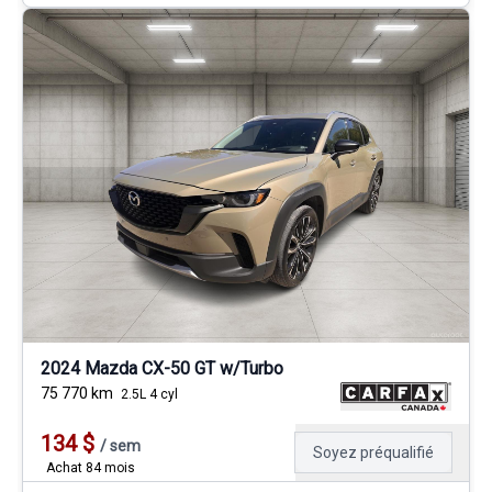
2024 Mazda CX-50 GT w/Turbo
75 770
km
2.5L 4 cyl
134
$
/
sem
Soyez préqualifié
Achat 84 mois