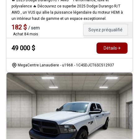
🔥 2025 Dodge Durango R/T AWD – Performance, luxe et
polyvalence 🔥 Découvrez ce superbe 2025 Dodge Durango R/T
AWD , un VUS qui allie la puissance légendaire du moteur HEMI à
un intérieur haut de gamme et un espace exceptionnel.
182
$
/
sem
Soyez préqualifié
Achat 84 mois
49 000
$
Détails
MegaCentre Lanaudiere
- u1968
- 1C4SDJCT6SC512937