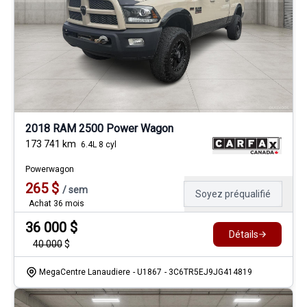
2018 RAM 2500 Power Wagon
173 741
km
6.4L 8 cyl
Powerwagon
265
$
/
sem
Soyez préqualifié
Achat 36 mois
36 000
$
Détails
40 000
$
MegaCentre Lanaudiere
- U1867
- 3C6TR5EJ9JG414819