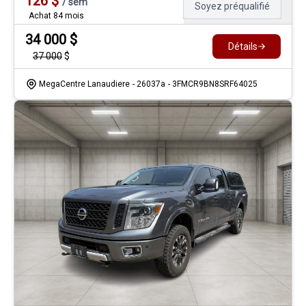
126
$
/
sem
Soyez préqualifié
Achat 84 mois
34 000
$
Détails
37 000
$
MegaCentre Lanaudiere
- 26037a
- 3FMCR9BN8SRF64025