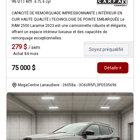
96 011
km
6.7L 6 cyl
CAPACITÉ DE REMORQUAGE IMPRESSIONNANTE | INTÉRIEUR EN
CUIR HAUTE QUALITÉ | TECHNOLOGIE DE POINTE EMBARQUÉE Le
RAM 2500 Laramie 2023 est une camionnette robuste et élégante,
offrant un espace intérieur luxueux et des capacités de
remorquage exceptionnelles.
279
$
/
sem
Soyez préqualifié
Achat 84 mois
75 000
$
Détails
MegaCentre Lanaudiere
- 26058a
- 3C6UR5FL3PG535696