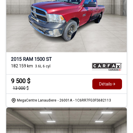
2015 RAM 1500 ST
182 159
km
3.6L 6 cyl
9 500
$
Détails
13 000
$
MegaCentre Lanaudiere
- 26001A
- 1C6RR7FG3FS682113