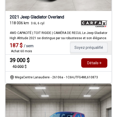
2021 Jeep Gladiator Overland
118 006
km
3.6L 6 cyl
4WD CAPACITÉ | TOIT RIGIDE | CAMÉRA DE RECUL Le Jeep Gladiator
High Altitude 2021 se distingue par sa robustesse et son élégance.
187
$
/
sem
Soyez préqualifié
Achat 60 mois
39 000
$
Détails
40 000
$
MegaCentre Lanaudiere
- 26106a
- 1C6HJTFG4ML610873