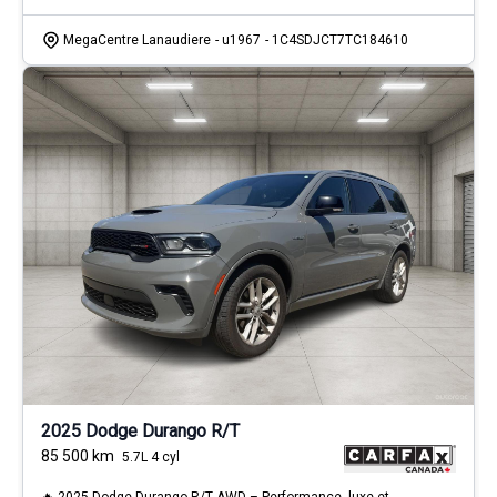
MegaCentre Lanaudiere
- u1967
- 1C4SDJCT7TC184610
2025 Dodge Durango R/T
85 500
km
5.7L 4 cyl