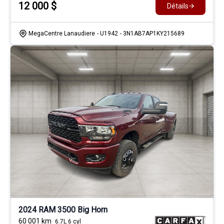
12 000
$
Détails
MegaCentre Lanaudiere
- U1942
- 3N1AB7AP1KY215689
2024 RAM 3500 Big Horn
60 001
km
6.7L 6 cyl