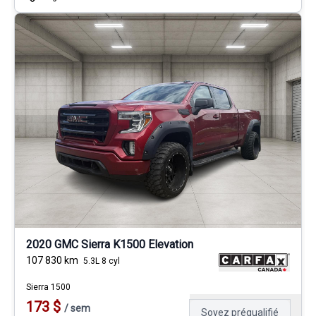
2020 GMC Sierra K1500 Elevation
107 830
km
5.3L 8 cyl
Sierra 1500
173
$
/
sem
Soyez préqualifié