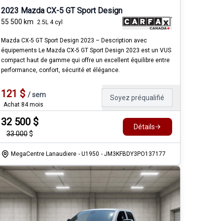
2023 Mazda CX-5 GT Sport Design
55 500
km
2.5L 4 cyl
Mazda CX-5 GT Sport Design 2023 – Description avec
équipements Le Mazda CX-5 GT Sport Design 2023 est un VUS
compact haut de gamme qui offre un excellent équilibre entre
performance, confort, sécurité et élégance.
121
$
/
sem
Soyez préqualifié
Achat 84 mois
32 500
$
Détails
33 000
$
MegaCentre Lanaudiere
- U1950
- JM3KFBDY3PO137177