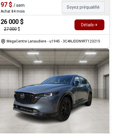
97
$
/
sem
Soyez préqualifié
Achat 84 mois
26 000
$
Détails
27 000
$
MegaCentre Lanaudiere
- u1945
- 3C4NJDDN9RT123215