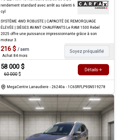
rendement standard avec arrêt au ralenti 6
cyl
SYSTÈME 4WD ROBUSTE | CAPACITÉ DE REMORQUAGE
ÉLEVÉE | SIÈGES AVANT CHAUFFANTS Le RAM 1500 Rebel
2025 offre une puissance impressionnante grâce à son
moteur 3.
216
$
/
sem
Soyez préqualifié
Achat 84 mois
58 000
$
Détails
60 000
$
MegaCentre Lanaudiere
- 26240a
- 1C6SRFLP9SN519278