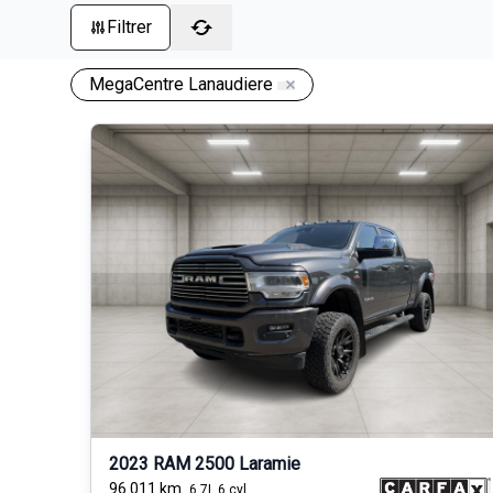
Filtrer
MegaCentre Lanaudiere
2023 RAM 2500 Laramie
96 011
km
6.7L 6 cyl