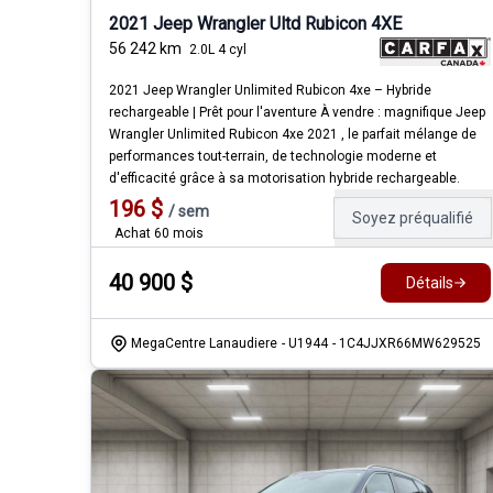
2021 Jeep Wrangler Ultd Rubicon 4XE
56 242
km
2.0L 4 cyl
2021 Jeep Wrangler Unlimited Rubicon 4xe – Hybride
rechargeable | Prêt pour l'aventure À vendre : magnifique Jeep
Wrangler Unlimited Rubicon 4xe 2021 , le parfait mélange de
performances tout-terrain, de technologie moderne et
d'efficacité grâce à sa motorisation hybride rechargeable.
196
$
/
sem
Soyez préqualifié
Achat 60 mois
40 900
$
Détails
MegaCentre Lanaudiere
- U1944
- 1C4JJXR66MW629525