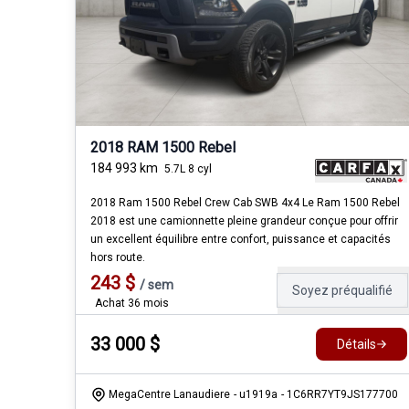
2018 RAM 1500 Rebel
184 993
km
5.7L 8 cyl
2018 Ram 1500 Rebel Crew Cab SWB 4x4 Le Ram 1500 Rebel
2018 est une camionnette pleine grandeur conçue pour offrir
un excellent équilibre entre confort, puissance et capacités
hors route.
243
$
/
sem
Soyez préqualifié
Achat 36 mois
33 000
$
Détails
MegaCentre Lanaudiere
- u1919a
- 1C6RR7YT9JS177700