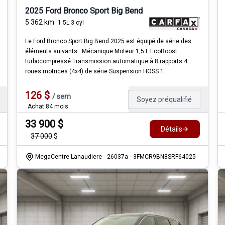
2025 Ford Bronco Sport Big Bend
5 362
km
1.5L 3 cyl
Le Ford Bronco Sport Big Bend 2025 est équipé de série des
éléments suivants : Mécanique Moteur 1,5 L EcoBoost
turbocompressé Transmission automatique à 8 rapports 4
roues motrices (4x4) de série Suspension HOSS 1.
126
$
/
sem
Soyez préqualifié
Achat 84 mois
33 900
$
Détails
37 000
$
MegaCentre Lanaudiere
- 26037a
- 3FMCR9BN8SRF64025