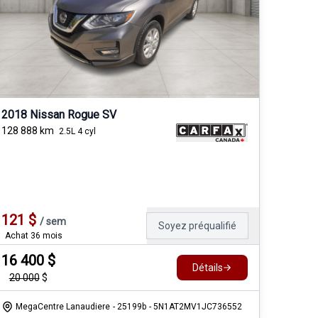
2018 Nissan Rogue SV
128 888
km
2.5L 4 cyl
121
$
/
sem
Soyez préqualifié
Achat 36 mois
16 400
$
Détails
20 000
$
MegaCentre Lanaudiere
- 25199b
- 5N1AT2MV1JC736552