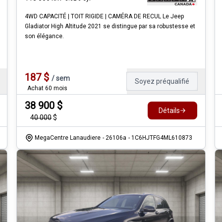
4WD CAPACITÉ | TOIT RIGIDE | CAMÉRA DE RECUL Le Jeep
Gladiator High Altitude 2021 se distingue par sa robustesse et
son élégance.
187
$
/
sem
Soyez préqualifié
Achat 60 mois
38 900
$
Détails
40 000
$
MegaCentre Lanaudiere
- 26106a
- 1C6HJTFG4ML610873