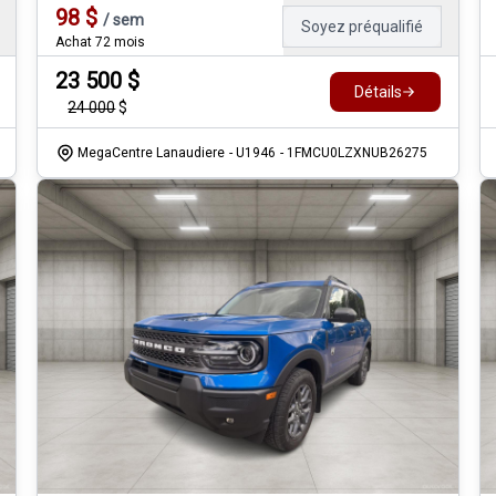
98
$
/
sem
Soyez préqualifié
Achat 72 mois
23 500
$
Détails
24 000
$
MegaCentre Lanaudiere
- U1946
- 1FMCU0LZXNUB26275