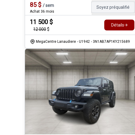
85
$
/
sem
Soyez préqualifié
Achat 36 mois
11 500
$
Détails
12 000
$
MegaCentre Lanaudiere
- U1942
- 3N1AB7AP1KY215689