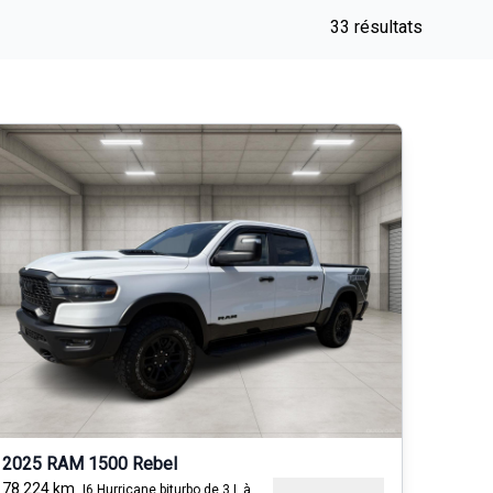
33 résultats
2025 RAM 1500 Rebel
78 224
km
I6 Hurricane biturbo de 3 L à