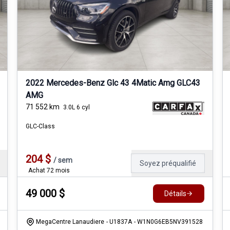
2022 Mercedes-Benz Glc 43 4Matic Amg GLC43
AMG
71 552
km
3.0L 6 cyl
GLC-Class
204
$
/
sem
Soyez préqualifié
Achat 72 mois
49 000
$
Détails
MegaCentre Lanaudiere
- U1837A
- W1N0G6EB5NV391528