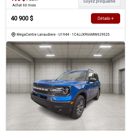
Soyez préqualifié
Achat 60 mois
40 900
$
Détails
MegaCentre Lanaudiere
- U1944
- 1C4JJXR66MW629525