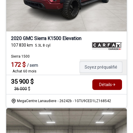
2020 GMC Sierra K1500 Elevation
107 830
km
5.3L 8 cyl
Sierra 1500
172
$
/
sem
Soyez préqualifié
Achat 60 mois
35 900
$
Détails
36 000
$
MegaCentre Lanaudiere
- 26242b
- 1GTU9CED1LZ168542