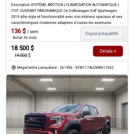
Description SYSTÈME 4MOTION | CLIMATISATION AUTOMATIQUE |
TOIT OUVRANT PANORAMIQUE Ce Volkswagen Golf Sportwagen
2019 allie style et fonctionnalité avec son intérieur spacieux et ses
caractéristiques modernes adaptées à toutes les aventures.
136
$
/
sem
Soyez préqualifié
Achat 36 mois
18 500
$
Détails
19 000
$
MegaCentre Lanaudiere
- 26195b
- 3VW117AU2KM517602