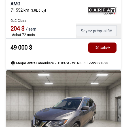
AMG
71 552
km
3.0L 6 cyl
GLC-Class
204
$
/
sem
Soyez préqualifié
Achat 72 mois
49 000
$
Détails
MegaCentre Lanaudiere
- U1837A
- W1N0G6EB5NV391528