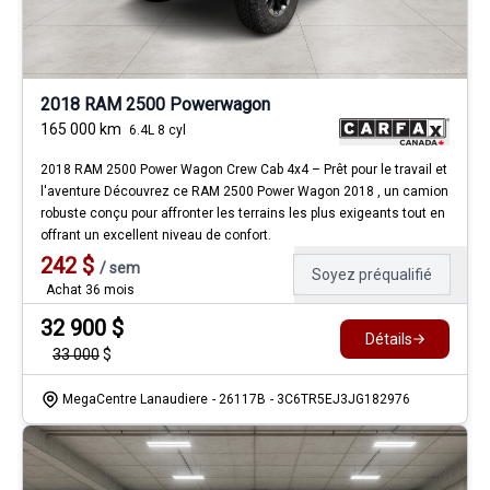
2018 RAM 2500 Powerwagon
165 000
km
6.4L 8 cyl
2018 RAM 2500 Power Wagon Crew Cab 4x4 – Prêt pour le travail et
l'aventure Découvrez ce RAM 2500 Power Wagon 2018 , un camion
robuste conçu pour affronter les terrains les plus exigeants tout en
offrant un excellent niveau de confort.
242
$
/
sem
Soyez préqualifié
Achat 36 mois
32 900
$
Détails
33 000
$
MegaCentre Lanaudiere
- 26117B
- 3C6TR5EJ3JG182976