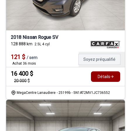
2018 Nissan Rogue SV
128 888
km
2.5L 4 cyl
121
$
/
sem
Soyez préqualifié
Achat 36 mois
16 400
$
Détails
20 000
$
MegaCentre Lanaudiere
- 25199b
- 5N1AT2MV1JC736552