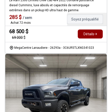
Le Ram 2500 Limited Crew Cab 4x4 2022 combine puissance
diesel Cummins, luxe absolu et capacités de remorquage
extrêmes dans un pickup HD ultra haut de gamme.
285
$
/
sem
Soyez préqualifié
Achat 72 mois
68 500
$
Détails
69 000
$
MegaCentre Lanaudiere
- 26293a
- 3C6UR5TLXNG341023