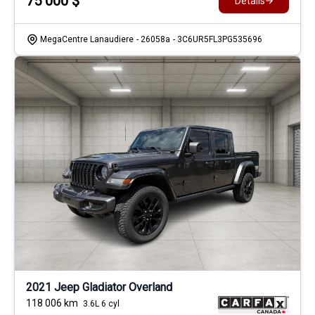
75 000
$
Détails
MegaCentre Lanaudiere
- 26058a
- 3C6UR5FL3PG535696
2021 Jeep Gladiator Overland
118 006
km
3.6L 6 cyl