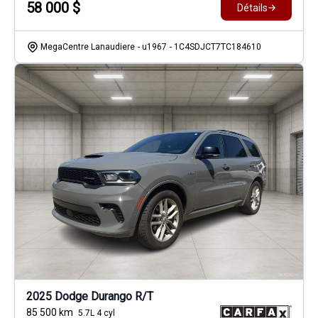
58 000
$
Détails
MegaCentre Lanaudiere
- u1967
- 1C4SDJCT7TC184610
2025 Dodge Durango R/T
85 500
km
5.7L 4 cyl