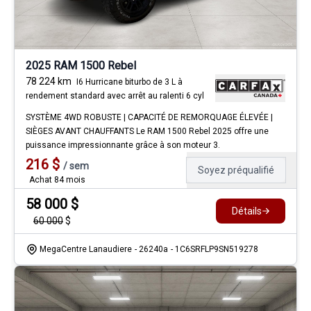
2025 RAM 1500 Rebel
78 224
km
I6 Hurricane biturbo de 3 L à
rendement standard avec arrêt au ralenti 6 cyl
SYSTÈME 4WD ROBUSTE | CAPACITÉ DE REMORQUAGE ÉLEVÉE |
SIÈGES AVANT CHAUFFANTS Le RAM 1500 Rebel 2025 offre une
puissance impressionnante grâce à son moteur 3.
216
$
/
sem
Soyez préqualifié
Achat 84 mois
58 000
$
Détails
60 000
$
MegaCentre Lanaudiere
- 26240a
- 1C6SRFLP9SN519278