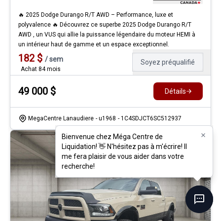
🔥 2025 Dodge Durango R/T AWD – Performance, luxe et
polyvalence 🔥 Découvrez ce superbe 2025 Dodge Durango R/T
AWD , un VUS qui allie la puissance légendaire du moteur HEMI à
un intérieur haut de gamme et un espace exceptionnel.
182
$
/
sem
Soyez préqualifié
Achat 84 mois
49 000
$
Détails
MegaCentre Lanaudiere
- u1968
- 1C4SDJCT6SC512937
Bienvenue chez Méga Centre de
Bienvenue chez Méga Centre de
Liquidation! 👋 N'hésitez pas à m'écrire! Il
Liquidation! 👋 N'hésitez pas à m'écrire! Il
me fera plaisir de vous aider dans votre
me fera plaisir de vous aider dans votre
recherche!
recherche!