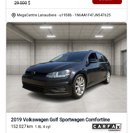
29 000
$
MegaCentre Lanaudiere
- u1958b
- 1N6AA1F47JN547625
2019 Volkswagen Golf Sportwagen Comfortline
152 027
km
1.8L 4 cyl