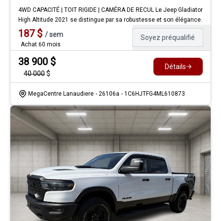
4WD CAPACITÉ | TOIT RIGIDE | CAMÉRA DE RECUL Le Jeep Gladiator
High Altitude 2021 se distingue par sa robustesse et son élégance.
187
$
/
sem
Soyez préqualifié
Achat 60 mois
38 900
$
Détails
40 000
$
MegaCentre Lanaudiere
- 26106a
- 1C6HJTFG4ML610873