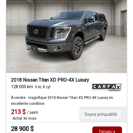
2018 Nissan Titan XD PRO-4X Luxury
128 000
km
5.6L 8 cyl
À vendre : magnifique 2018 Nissan Titan XD PRO-4X Luxury en
excellente condition.
213
$
/
sem
Soyez préqualifié
Achat 36 mois
28 900
$
Détails