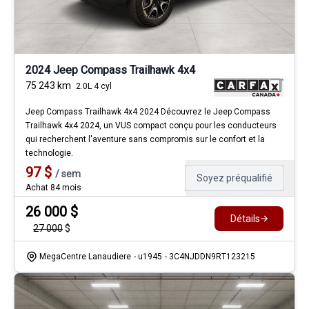
2024 Jeep Compass Trailhawk 4x4
75 243
km
2.0L 4 cyl
Jeep Compass Trailhawk 4x4 2024 Découvrez le Jeep Compass
Trailhawk 4x4 2024, un VUS compact conçu pour les conducteurs
qui recherchent l'aventure sans compromis sur le confort et la
technologie.
97
$
/
sem
Soyez préqualifié
Achat 84 mois
26 000
$
Détails
27 000
$
MegaCentre Lanaudiere
- u1945
- 3C4NJDDN9RT123215