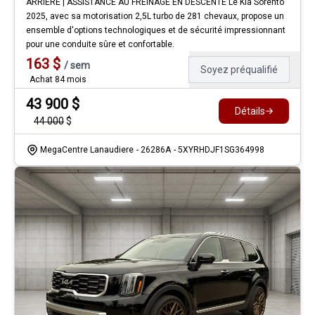
ARRIÈRE | ASSISTANCE AU FREINAGE EN DESCENTE Le Kia Sorento
2025, avec sa motorisation 2,5L turbo de 281 chevaux, propose un
ensemble d'options technologiques et de sécurité impressionnant
pour une conduite sûre et confortable.
163
$
/
sem
Soyez préqualifié
Achat 84 mois
43 900
$
Détails
44 000
$
MegaCentre Lanaudiere
- 26286A
- 5XYRHDJF1SG364998