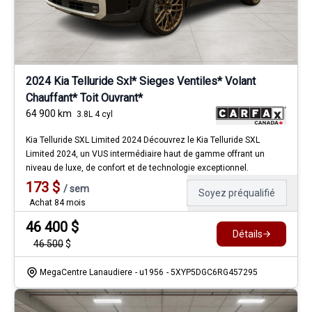
2024 Kia Telluride Sxl* Sieges Ventiles* Volant
Chauffant* Toit Ouvrant*
64 900
km
3.8L 4 cyl
Kia Telluride SXL Limited 2024 Découvrez le Kia Telluride SXL
Limited 2024, un VUS intermédiaire haut de gamme offrant un
niveau de luxe, de confort et de technologie exceptionnel.
173
$
/
sem
Soyez préqualifié
Achat 84 mois
46 400
$
Détails
46 500
$
MegaCentre Lanaudiere
- u1956
- 5XYP5DGC6RG457295