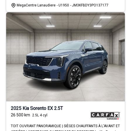
MegaCentre Lanaudiere
- U1950
- JM3KFBDY3PO137177
2025 Kia Sorento EX 2.5T
26 500
km
2.5L 4 cyl
TOIT OUVRANT PANORAMIQUE | SIÈGES CHAUFFANTS À L'AVANT ET