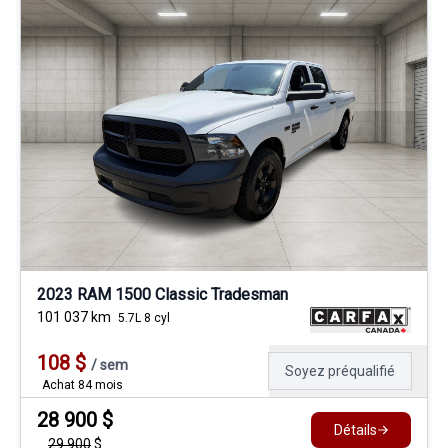
2023 RAM 1500 Classic Tradesman
101 037
km
5.7L 8 cyl
108
$
/
sem
Soyez préqualifié
Achat 84 mois
28 900
$
Détails
29 900
$