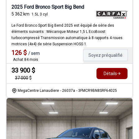
2025 Ford Bronco Sport Big Bend
5 362
km
1.5L 3 cyl
Le Ford Bronco Sport Big Bend 2025 est équipé de série des
éléments suivants : Mécanique Moteur 1,5 L EcoBoost
turbocompressé Transmission automatique à 8 rapports 4 roues
motrices (4x4) de série Suspension HOSS 1.
126
$
/
sem
Soyez préqualifié
Achat 84 mois
33 900
$
Détails
37 000
$
MegaCentre Lanaudiere
- 26037a
- 3FMCR9BN8SRF64025