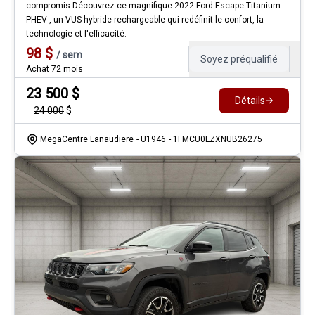
compromis Découvrez ce magnifique 2022 Ford Escape Titanium
PHEV , un VUS hybride rechargeable qui redéfinit le confort, la
technologie et l'efficacité.
98
$
/
sem
Soyez préqualifié
Achat 72 mois
23 500
$
Détails
24 000
$
MegaCentre Lanaudiere
- U1946
- 1FMCU0LZXNUB26275