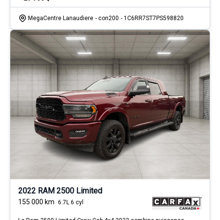
MegaCentre Lanaudiere
- con200
- 1C6RR7ST7PS598820
2022 RAM 2500 Limited
155 000
km
6.7L 6 cyl