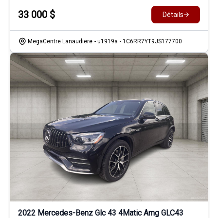
33 000
$
Détails
MegaCentre Lanaudiere
- u1919a
- 1C6RR7YT9JS177700
2022 Mercedes-Benz Glc 43 4Matic Amg GLC43